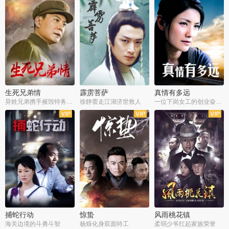
生死兄弟情
霹雳菩萨
真情有多远
异姓兄弟携手摧毁特务阴谋
徐静蕾走江湖济世救人
一位下岗女工的创业奋斗史
全22集
全39集
全36集
捕蛇行动
惊蛰
风雨桃花镇
海关边境的斗勇斗智
杨烁化身双面特工
柔弱少爷扛起家族荣誉