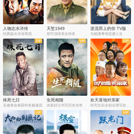
人物志水浒传
天堑1949
逆流而上的你 TV版
经典版水浒传再现
胡可演绎美女特务
马丽潘粤明逆袭人生
全34集
全21集
全35集
殊死七日
生死相随
欢天喜地对亲家
吴健奉命截获特务戴遂昌
农家好汉书写历史传奇
研究生回乡创业谱写欢乐爱情
全40集
全21集
全30集