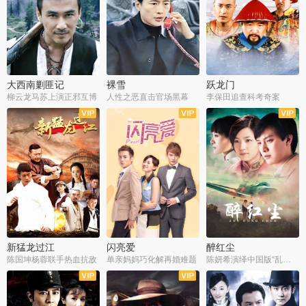
大西南剿匪记
裸雪
跃龙门
柳云龙马苏上演正邪互博
人性之恶直击官场黑幕
李保田追查科考奇案
全36集
全37集
全30集
新猛龙过江
闪亮爱
醉红尘
陈国坤杨蓉联手热血抗敌
单亲妈妈巧化解再婚难题
陈妍希演绎中国版“乱世佳人”
全30集
全30集
全30集