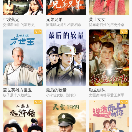
尘埃落定
兄弟兄弟
黄土女女
交织着血泪的家族史
陈建斌龙虎斗相爱相杀
陇东老百姓的历史沧桑
全36集
全28集
全44集
盖世英雄方世玉
最后的较量
独立纵队
杨子展十八般武艺
小宋佳女版《潜伏》
女匪秦海璐示爱王新军
全40集
全30集
全43集