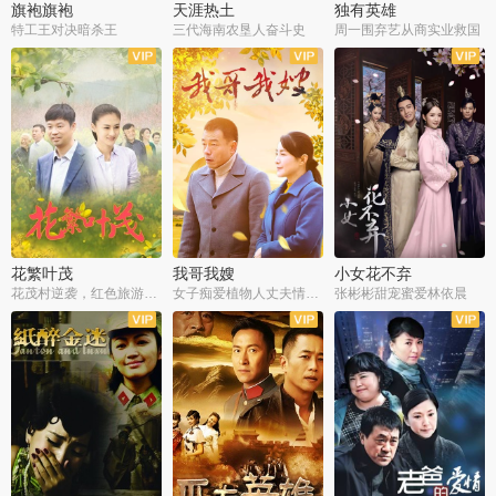
旗袍旗袍
天涯热土
独有英雄
特工王对决暗杀王
三代海南农垦人奋斗史
周一围弃艺从商实业救国
全34集
全50集
全51集
花繁叶茂
我哥我嫂
小女花不弃
花茂村逆袭，红色旅游出圈
女子痴爱植物人丈夫情定一生
张彬彬甜宠蜜爱林依晨
全42集
全35集
全32集