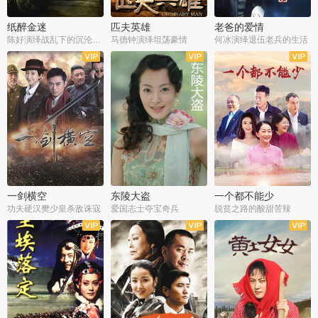
纸醉金迷
匹夫英雄
老爸的爱情
陈好演绎战乱下的沉沦人生
马德钟演绎坦荡豪情
何冰演绎退伍老兵的生活
全40集
全33集
全36集
一剑横空
东陵大盗
一个都不能少
功夫硬汉樊少皇杀敌诛寇
爱国志士夺宝奇兵
脱贫之路的酸甜苦辣
全25集
全50集
全23集