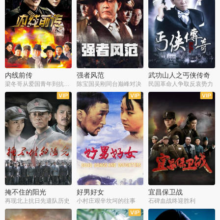
内线前传
强者风范
武功山人之丐侠传奇
梁冬哥从爱国青年到抗战精英
陈宝国吴刚同台巅峰对决
民国革命人争取反袁势力
全38集
全9集
全35集
掩不住的阳光
好男好女
宜昌保卫战
再现北上抗日先遣队历史
小村庄艰辛坎坷的往事
石碑血战终迎胜利
全37集
全40集
全25集