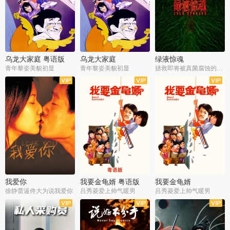
乌龙大家庭 粤语版
乌龙大家庭
绿液惊魂
青年黎姿美貌初显
青年黎姿美貌初显
拯救即将被真菌腐蚀的世界
我爱你
我要金龟婿 粤语版
我要金龟婿
徐静蕾逼佟大为说我爱你
吕秀菱爱上帅气暖男
吕秀菱爱上帅气暖男