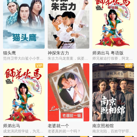
猫头鹰
神探朱古力
师弟出马 粤语版
范侍卫带大白鲨小小李破案寻妃
朱古力乌龙查案，疯婆子神助攻
师兄被迫打假赛，阿龙追查斗黑帮
师弟出马
老婆就一个
南京照相馆
成龙演武馆学徒，为兄搏命战黑道
老婆真的就一个吗？
南京沦陷，百姓守护罪证底片