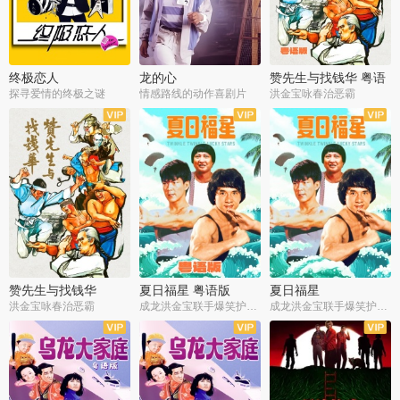
终极恋人
龙的心
赞先生与找钱华 粤语
版
探寻爱情的终极之谜
情感路线的动作喜剧片
洪金宝咏春治恶霸
赞先生与找钱华
夏日福星 粤语版
夏日福星
洪金宝咏春治恶霸
成龙洪金宝联手爆笑护美女
成龙洪金宝联手爆笑护美女