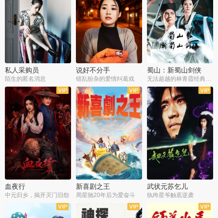
私人采购员
说好不分手
蜀山：新蜀山剑侠
陌生的匿名消息
错乱纷杂的爱情纠葛戏
无法超越的林青霞经典角色
血夜行
新喜剧之王
武状元苏乞儿
中元归乡，揭开灭门旧怨
周星驰20年后为爱奋斗
纨绔星爷触底逆袭