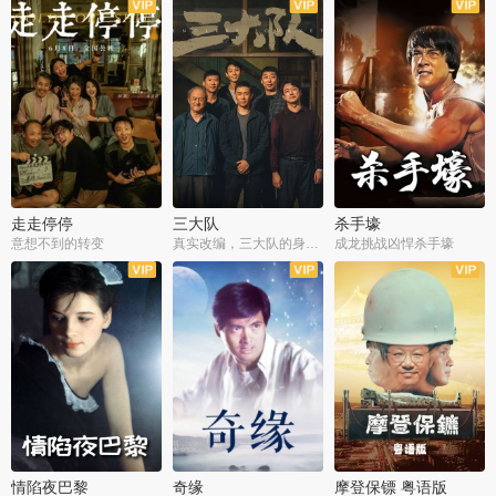
走走停停
三大队
杀手壕
意想不到的转变
真实改编，三大队的身世浮沉
成龙挑战凶悍杀手壕
情陷夜巴黎
奇缘
摩登保镖 粤语版