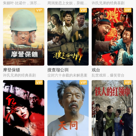
朱丽叶·比诺什，演尽失爱之痛
周润发恋上女奴，异能护体战邪派
许氏兄弟的经典喜剧
摩登保镖
搜查瑠公圳
戏台
许氏兄弟的经典喜剧
尘封六十余载的未解悬案
乱世戏班，爆笑登台