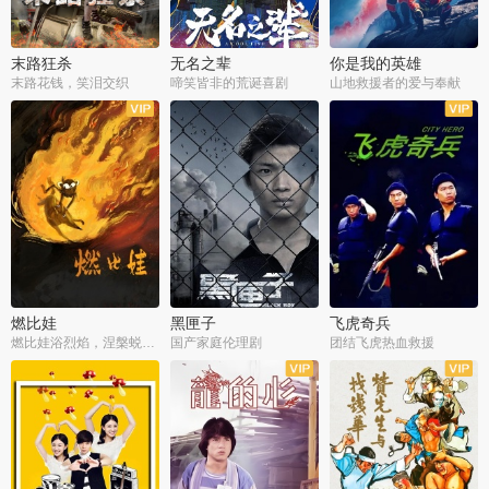
末路狂杀
无名之辈
你是我的英雄
末路花钱，笑泪交织
啼笑皆非的荒诞喜剧
山地救援者的爱与奉献
燃比娃
黑匣子
飞虎奇兵
燃比娃浴烈焰，涅槃蜕变成人
国产家庭伦理剧
团结飞虎热血救援