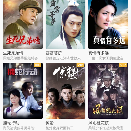
生死兄弟情
霹雳菩萨
真情有多远
异姓兄弟携手摧毁特务阴谋
徐静蕾走江湖济世救人
一位下岗女工的创业奋斗史
全22集
全39集
全36集
捕蛇行动
惊蛰
风雨桃花镇
海关边境的斗勇斗智
杨烁化身双面特工
柔弱少爷扛起家族荣誉