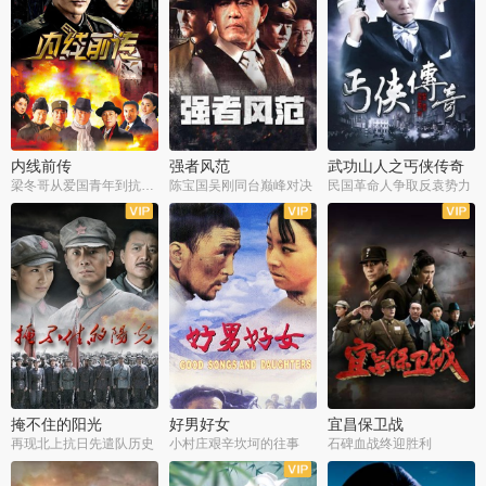
内线前传
强者风范
武功山人之丐侠传奇
梁冬哥从爱国青年到抗战精英
陈宝国吴刚同台巅峰对决
民国革命人争取反袁势力
全38集
全9集
全35集
掩不住的阳光
好男好女
宜昌保卫战
再现北上抗日先遣队历史
小村庄艰辛坎坷的往事
石碑血战终迎胜利
全37集
全40集
全25集