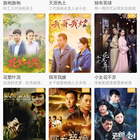
旗袍旗袍
天涯热土
独有英雄
特工王对决暗杀王
三代海南农垦人奋斗史
周一围弃艺从商实业救国
全34集
全50集
全51集
花繁叶茂
我哥我嫂
小女花不弃
花茂村逆袭，红色旅游出圈
女子痴爱植物人丈夫情定一生
张彬彬甜宠蜜爱林依晨
全42集
全35集
全32集