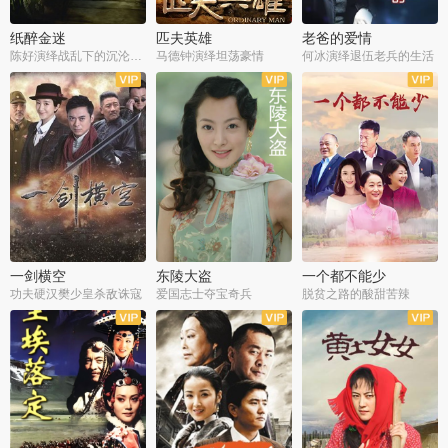
纸醉金迷
匹夫英雄
老爸的爱情
陈好演绎战乱下的沉沦人生
马德钟演绎坦荡豪情
何冰演绎退伍老兵的生活
全40集
全33集
全36集
一剑横空
东陵大盗
一个都不能少
功夫硬汉樊少皇杀敌诛寇
爱国志士夺宝奇兵
脱贫之路的酸甜苦辣
全25集
全50集
全23集