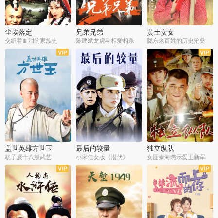
尘埃落定
兄弟兄弟
黄土女女
交织着血泪的家族史
陈建斌龙虎斗相爱相杀
陇东老百姓的历史沧桑
全36集
全28集
全44集
盖世英雄方世玉
最后的较量
独立纵队
杨子展十八般武艺
小宋佳女版《潜伏》
女匪秦海璐示爱王新军
全40集
全30集
全43集