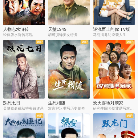
人物志水浒传
天堑1949
逆流而上的你 TV版
经典版水浒传再现
胡可演绎美女特务
马丽潘粤明逆袭人生
全34集
全21集
全35集
殊死七日
生死相随
欢天喜地对亲家
吴健奉命截获特务戴遂昌
农家好汉书写历史传奇
研究生回乡创业谱写欢乐爱情
全40集
全21集
全30集