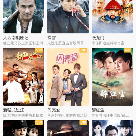
大西南剿匪记
裸雪
跃龙门
柳云龙马苏上演正邪互博
人性之恶直击官场黑幕
李保田追查科考奇案
全36集
全37集
全30集
新猛龙过江
闪亮爱
醉红尘
陈国坤杨蓉联手热血抗敌
单亲妈妈巧化解再婚难题
陈妍希演绎中国版“乱世佳人”
全30集
全30集
全30集