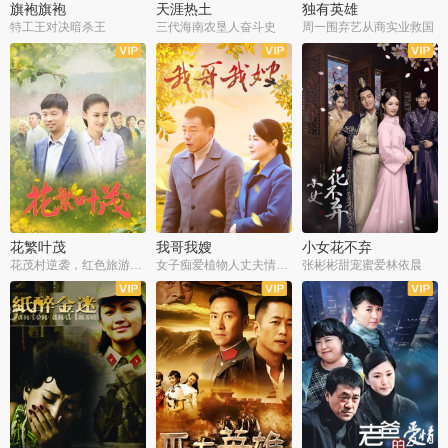
旗袍旗袍
天涯热土
独有英雄
特工王对决暗杀王
三代海南农垦人奋斗史
周一围弃艺从商实业救国
全34集
全50集
全51集
花繁叶茂
我哥我嫂
小女花不弃
花茂村逆袭，红色旅游出圈
女子痴爱植物人丈夫情定一生
张彬彬甜宠蜜爱林依晨
全42集
全35集
全32集