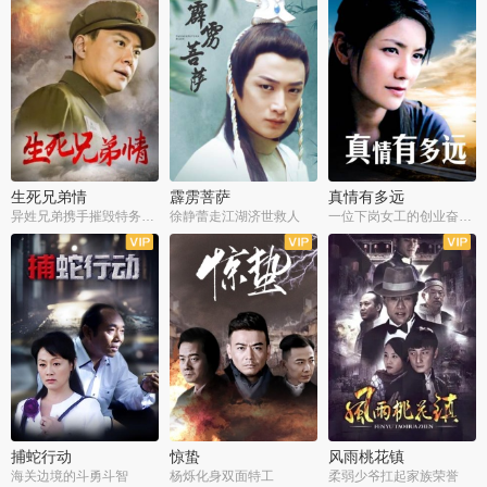
生死兄弟情
霹雳菩萨
真情有多远
异姓兄弟携手摧毁特务阴谋
徐静蕾走江湖济世救人
一位下岗女工的创业奋斗史
全22集
全39集
全36集
捕蛇行动
惊蛰
风雨桃花镇
海关边境的斗勇斗智
杨烁化身双面特工
柔弱少爷扛起家族荣誉