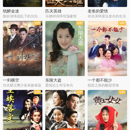
纸醉金迷
匹夫英雄
老爸的爱情
陈好演绎战乱下的沉沦人生
马德钟演绎坦荡豪情
何冰演绎退伍老兵的生活
全40集
全33集
全36集
一剑横空
东陵大盗
一个都不能少
功夫硬汉樊少皇杀敌诛寇
爱国志士夺宝奇兵
脱贫之路的酸甜苦辣
全25集
全50集
全23集