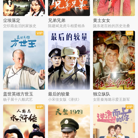
尘埃落定
兄弟兄弟
黄土女女
交织着血泪的家族史
陈建斌龙虎斗相爱相杀
陇东老百姓的历史沧桑
全36集
全28集
全44集
盖世英雄方世玉
最后的较量
独立纵队
杨子展十八般武艺
小宋佳女版《潜伏》
女匪秦海璐示爱王新军
全40集
全30集
全43集