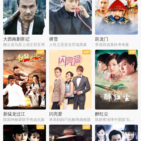
大西南剿匪记
裸雪
跃龙门
柳云龙马苏上演正邪互博
人性之恶直击官场黑幕
李保田追查科考奇案
全36集
全37集
全30集
新猛龙过江
闪亮爱
醉红尘
陈国坤杨蓉联手热血抗敌
单亲妈妈巧化解再婚难题
陈妍希演绎中国版“乱世佳人”
全30集
全30集
全30集