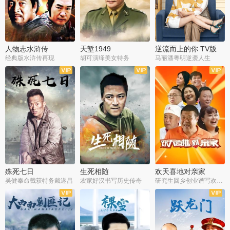
人物志水浒传
天堑1949
逆流而上的你 TV版
经典版水浒传再现
胡可演绎美女特务
马丽潘粤明逆袭人生
全34集
全21集
全35集
殊死七日
生死相随
欢天喜地对亲家
吴健奉命截获特务戴遂昌
农家好汉书写历史传奇
研究生回乡创业谱写欢乐爱情
全40集
全21集
全30集