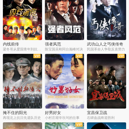
内线前传
强者风范
武功山人之丐侠传奇
梁冬哥从爱国青年到抗战精英
陈宝国吴刚同台巅峰对决
民国革命人争取反袁势力
全38集
全9集
全35集
掩不住的阳光
好男好女
宜昌保卫战
再现北上抗日先遣队历史
小村庄艰辛坎坷的往事
石碑血战终迎胜利
全37集
全40集
全25集