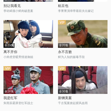
别让我看见
粘豆包
李幼斌领小鲜肉破悬案
李菁菁演绎带着前夫出嫁记
全29集
全20集
离不开你
永不言败
小帅虎变暖男情迷御姐
鲜为人知的贩毒手段
全36集
全30集
我是红军
新铡美案
朱雨辰霸屏变红军战士
千古冤案掀起腥风血雨