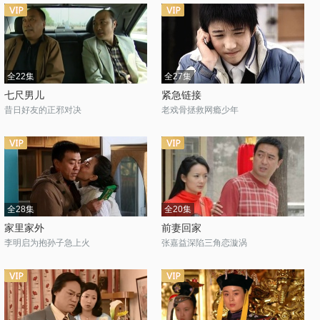
全22集
全27集
七尺男儿
紧急链接
昔日好友的正邪对决
老戏骨拯救网瘾少年
全28集
全20集
家里家外
前妻回家
李明启为抱孙子急上火
张嘉益深陷三角恋漩涡