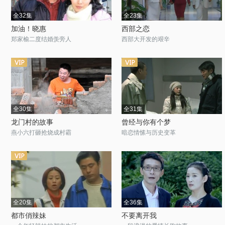
全32集
全23集
加油！晓惠
西部之恋
郑家榆二度结婚羡旁人
西部大开发的艰辛
全30集
全31集
龙门村的故事
曾经与你有个梦
燕小六打砸抢烧成村霸
暗恋情愫与历史变革
全20集
全36集
都市俏辣妹
不要离开我