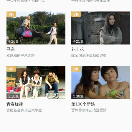
一众年轻辣妹的都市生活
一段浪漫的爱情长跑故事
全26集
全21集
寻亲
花非花
双胞胎的寻亲之路
陈宝国演绎烧脑破谜案
全10集
全30集
青春旋律
第100个新娘
古巨基变身创业大学生
贾静雯演绎超浪漫爱情