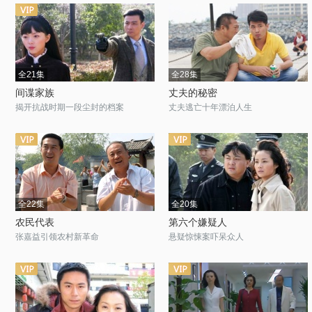
全21集
全28集
间谍家族
丈夫的秘密
揭开抗战时期一段尘封的档案
丈夫逃亡十年漂泊人生
全22集
全20集
农民代表
第六个嫌疑人
张嘉益引领农村新革命
悬疑惊悚案吓呆众人