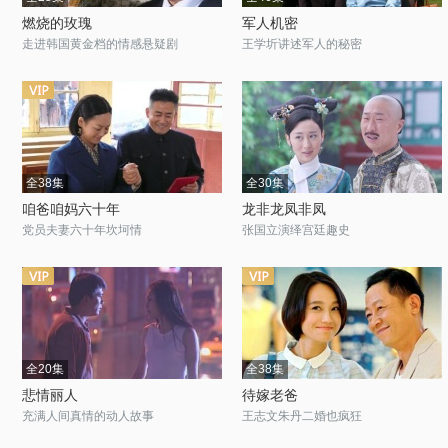
燃烧的玫瑰
军人机密
走进韩国黄金档的情感悬疑剧
王学圻讲述军人的秘密
全38集
全30集
咱爸咱妈六十年
龙非龙凤非凤
党员夫妻六十年坎坷情
张国立演绎宫廷趣史
全20集
全38集
悲情丽人
待嫁老爸
充满人间真情的动人故事
王志文朱丹二婚也疯狂