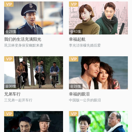
全28集
全43集
我们的生活充满阳光
幸福起航
巩汉林变身保安幽默来袭
李光洁张檬先婚后爱
全30集
全28集
兄弟车行
幸福的眼泪
三兄弟一起开车行
中国版一公升的眼泪