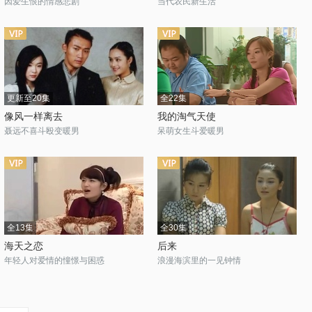
因爱生恨的情感悲剧
当代农民新生活
更新至20集
全22集
像风一样离去
我的淘气天使
聂远不喜斗殴变暖男
呆萌女生斗爱暖男
全13集
全30集
海天之恋
后来
年轻人对爱情的憧憬与困惑
浪漫海滨里的一见钟情