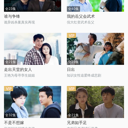
全23集
全40集
谁与争锋
我的岳父会武术
诡异凶杀案真实再现
倪大红变武术岳父
全21集
全23集
走出天堂的女人
日出
王艳为母寻孪生姐姐
知识女性追爱终成悲剧
全32集
全21集
不是不想嫁
兄弟如手足