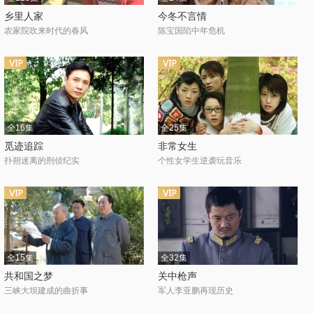
乡里人家
今冬不言情
农家院吹来时代的春风
陈宝国陷中年危机
全16集
全25集
觅迹追踪
非常女生
扑朔迷离的刑侦纪实
个性女学生逆袭玩音乐
全15集
全32集
共和国之梦
关中枪声
三峡大坝建成的曲折事
军人李亚鹏再现历史