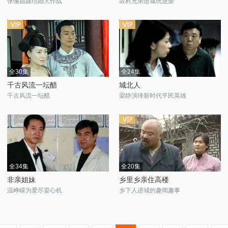
张俪姐妹结婚大作战
农村兄弟进城玩逆袭
全30集
全24集
千古风流一坛醋
城北人
千古风流一坛醋
梁静演绎新时代平民英雄
全34集
全20集
非亲姐妹
乡里乡亲住高楼
温峥嵘为爱尽耍心机
乡下人进城的趣闻趣事