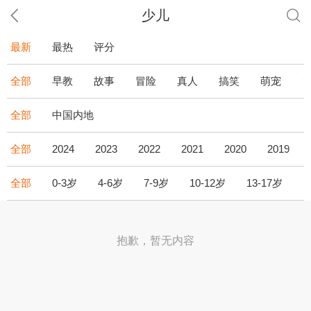
少儿
最新
最热
评分
全部
早教
故事
冒险
真人
搞笑
萌宠
全部
中国内地
全部
2024
2023
2022
2021
2020
2019
全部
0-3岁
4-6岁
7-9岁
10-12岁
13-17岁
1
抱歉，暂无内容