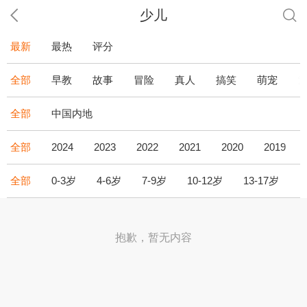
少儿
最新
最热
评分
全部
早教
故事
冒险
真人
搞笑
萌宠
全部
中国内地
全部
2024
2023
2022
2021
2020
2019
全部
0-3岁
4-6岁
7-9岁
10-12岁
13-17岁
1
抱歉，暂无内容