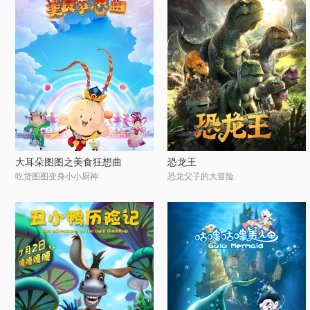
大耳朵图图之美食狂想曲
恐龙王
吃货图图变身小小厨神
恐龙父子的大冒险