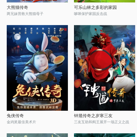
大熊猫传奇
可乐山林之多彩的家园
两兄妹营救大熊猫母子
哆咪保护家园反击战
兔侠传奇
钟馗传奇之岁寒三友
金鸡奖最佳美术片
三友互助和阎王展开一场正义之战