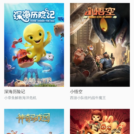
深海历险记
小悟空
小章鱼解救海洋危机
西游小队纽约战牛魔王