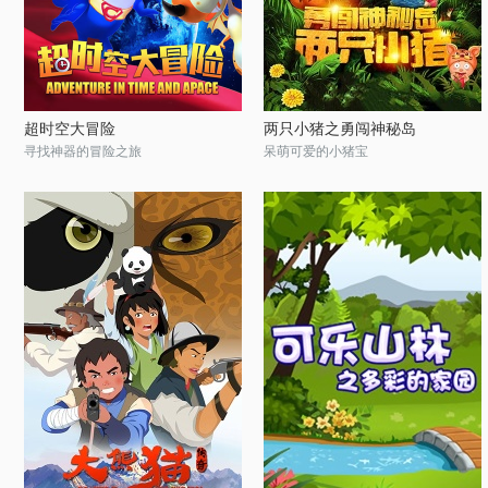
超时空大冒险
两只小猪之勇闯神秘岛
寻找神器的冒险之旅
呆萌可爱的小猪宝