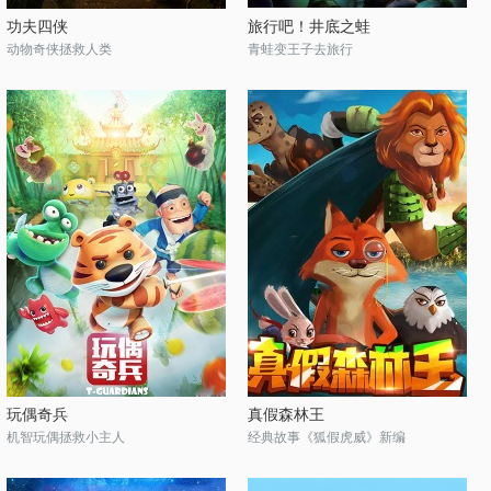
功夫四侠
旅行吧！井底之蛙
动物奇侠拯救人类
青蛙变王子去旅行
玩偶奇兵
真假森林王
机智玩偶拯救小主人
经典故事《狐假虎威》新编