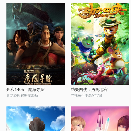
郑和1405：魔海寻踪
功夫四侠：勇闯地宫
青花瓷瓶解密魔海劫
寻找长生不老的宝藏