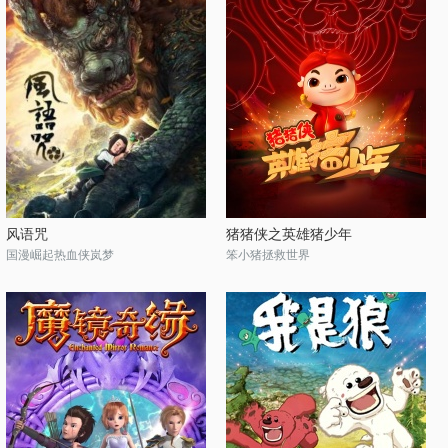
风语咒
猪猪侠之英雄猪少年
国漫崛起热血侠岚梦
笨小猪拯救世界