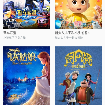
警车联盟
新大头儿子和小头爸爸3
小警车的正义之旅
和大头儿子一起去冒险