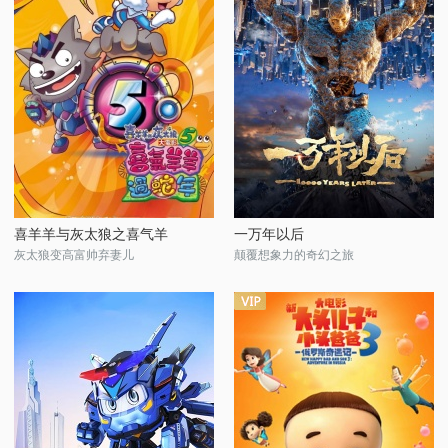
喜羊羊与灰太狼之喜气羊
一万年以后
灰太狼变高富帅弃妻儿
颠覆想象力的奇幻之旅