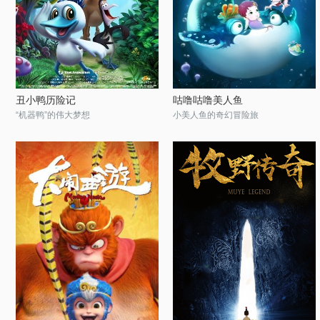
丑小鸭历险记
咕噜咕噜美人鱼
“机器鸭”的伟大梦想
小美人鱼的奇幻冒险旅