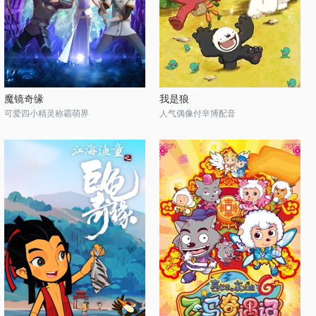
魔镜奇缘
我是狼
可爱四小精灵称霸萌界
人气偶像付辛博配音