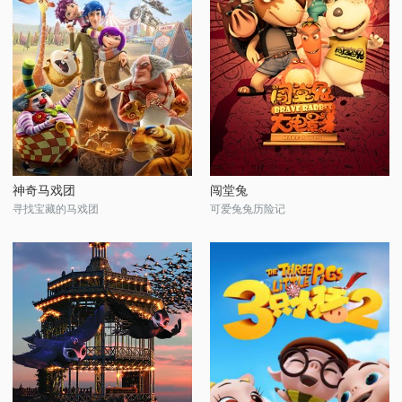
神奇马戏团
闯堂兔
寻找宝藏的马戏团
可爱兔兔历险记