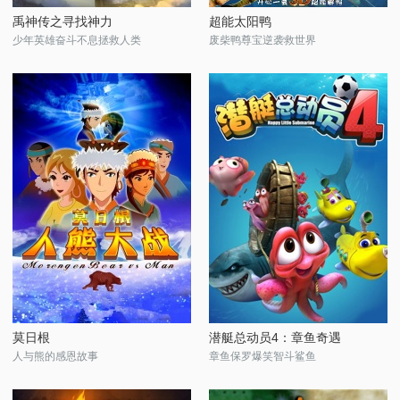
禹神传之寻找神力
超能太阳鸭
少年英雄奋斗不息拯救人类
废柴鸭尊宝逆袭救世界
莫日根
潜艇总动员4：章鱼奇遇
人与熊的感恩故事
章鱼保罗爆笑智斗鲨鱼