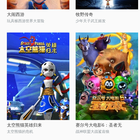
大闹西游
牧野传奇
玩具猴西游世界大冒险
少年天子武王姬发
太空熊猫英雄归来
赛尔号大电影6：圣者无
太空熊猫的危机
战神联盟大战鲨齿狼