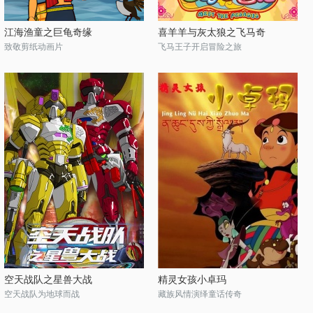
江海渔童之巨龟奇缘
喜羊羊与灰太狼之飞马奇
致敬剪纸动画片
飞马王子开启冒险之旅
空天战队之星兽大战
精灵女孩小卓玛
空天战队为地球而战
藏族风情演绎童话传奇