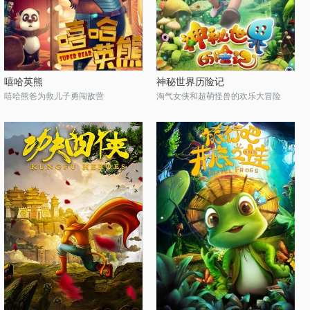
嘻哈英熊
神秘世界历险记
嘻哈熊爸为救儿子勇闯敌营
淘气女侠和超萌怪兽的欢乐大冒险