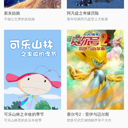
新灰姑娘
阿凡提之奇缘历险
不做公主梦的灰姑娘
童年经典阿凡提登上大银幕
可乐山林之丰收的季节
赛尔号2：雷伊与迈尔斯
可乐山林里的欢乐丰收季
曾轶可武艺倾情献声亲子大作