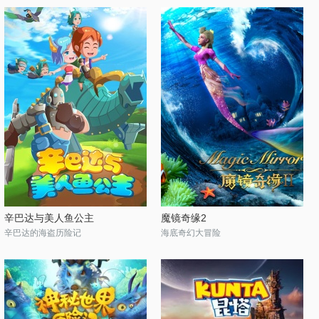
辛巴达与美人鱼公主
魔镜奇缘2
辛巴达的海盗历险记
海底奇幻大冒险