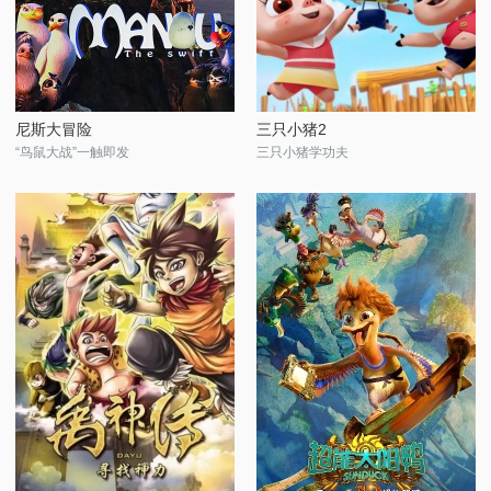
尼斯大冒险
三只小猪2
“鸟鼠大战”一触即发
三只小猪学功夫