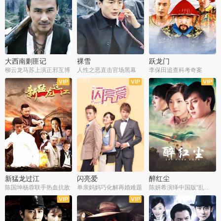
大西南剿匪记
裸雪
跃龙门
柳云龙马苏上演正邪互博
人性之恶直击官场黑幕
李保田追查科考奇案
全36集
全37集
全30集
新猛龙过江
闪亮爱
醉红尘
陈国坤杨蓉联手热血抗敌
单亲妈妈巧化解再婚难题
陈妍希演绎中国版“乱世佳人”
全30集
全30集
全30集