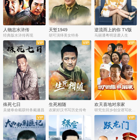
人物志水浒传
天堑1949
逆流而上的你 TV版
经典版水浒传再现
胡可演绎美女特务
马丽潘粤明逆袭人生
全34集
全21集
全35集
殊死七日
生死相随
欢天喜地对亲家
吴健奉命截获特务戴遂昌
农家好汉书写历史传奇
研究生回乡创业谱写欢乐爱情
全40集
全21集
全30集