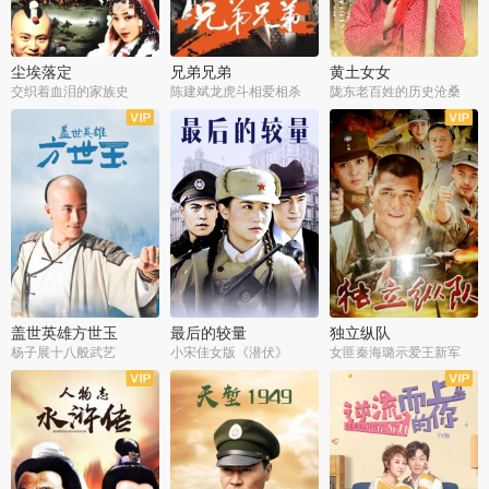
尘埃落定
兄弟兄弟
黄土女女
交织着血泪的家族史
陈建斌龙虎斗相爱相杀
陇东老百姓的历史沧桑
全36集
全28集
全44集
盖世英雄方世玉
最后的较量
独立纵队
杨子展十八般武艺
小宋佳女版《潜伏》
女匪秦海璐示爱王新军
全40集
全30集
全43集