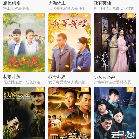
旗袍旗袍
天涯热土
独有英雄
特工王对决暗杀王
三代海南农垦人奋斗史
周一围弃艺从商实业救国
全34集
全50集
全51集
花繁叶茂
我哥我嫂
小女花不弃
花茂村逆袭，红色旅游出圈
女子痴爱植物人丈夫情定一生
张彬彬甜宠蜜爱林依晨
全42集
全35集
全32集