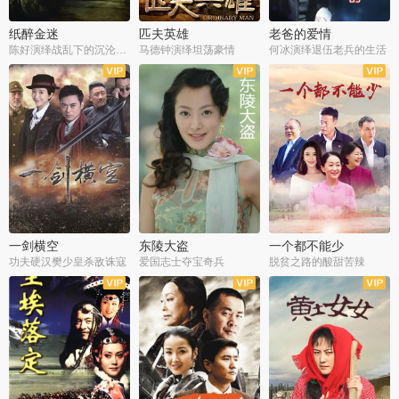
纸醉金迷
匹夫英雄
老爸的爱情
陈好演绎战乱下的沉沦人生
马德钟演绎坦荡豪情
何冰演绎退伍老兵的生活
全40集
全33集
全36集
一剑横空
东陵大盗
一个都不能少
功夫硬汉樊少皇杀敌诛寇
爱国志士夺宝奇兵
脱贫之路的酸甜苦辣
全25集
全50集
全23集