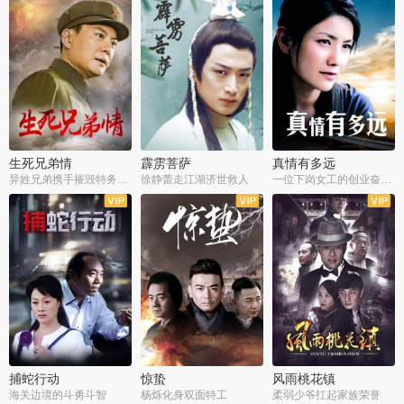
生死兄弟情
霹雳菩萨
真情有多远
异姓兄弟携手摧毁特务阴谋
徐静蕾走江湖济世救人
一位下岗女工的创业奋斗史
全22集
全39集
全36集
捕蛇行动
惊蛰
风雨桃花镇
海关边境的斗勇斗智
杨烁化身双面特工
柔弱少爷扛起家族荣誉