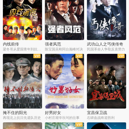
内线前传
强者风范
武功山人之丐侠传奇
梁冬哥从爱国青年到抗战精英
陈宝国吴刚同台巅峰对决
民国革命人争取反袁势力
全38集
全9集
全35集
掩不住的阳光
好男好女
宜昌保卫战
再现北上抗日先遣队历史
小村庄艰辛坎坷的往事
石碑血战终迎胜利
全37集
全40集
全25集