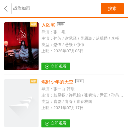
搜索
入凶宅
电影
导演：张一毛
主演：孙芮 / 谢承泽 / 吴恩璇 / 从瑞麟 / 李槿
类型：恐怖 / 悬疑 / 惊悚
上映：2026年07月05日
立即观看
燃野少年的天空
电影
导演：张一白,韩琰
主演：彭昱畅 / 许恩怡 / 张宥浩 / 尹正 / 孙芮 / 斯外戈
类型：喜剧 / 青春 / 青春校园
上映：2021年07月17日
立即观看