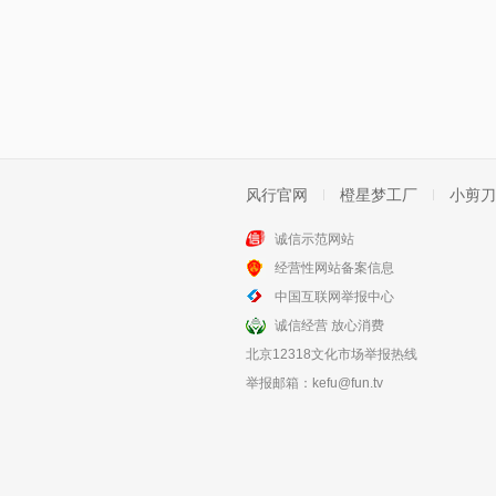
风行官网
橙星梦工厂
小剪刀
诚信示范网站
经营性网站备案信息
中国互联网举报中心
诚信经营 放心消费
北京12318文化市场举报热线
举报邮箱：
kefu@fun.tv