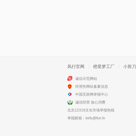
风行官网
橙星梦工厂
小剪刀
诚信示范网站
经营性网站备案信息
中国互联网举报中心
诚信经营 放心消费
北京12318文化市场举报热线
举报邮箱：
kefu@fun.tv