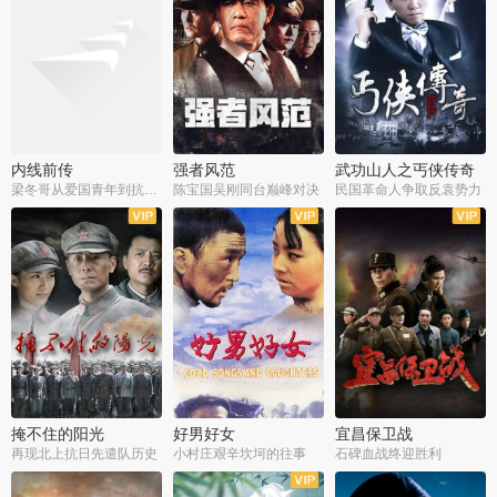
内线前传
强者风范
武功山人之丐侠传奇
梁冬哥从爱国青年到抗战精英
陈宝国吴刚同台巅峰对决
民国革命人争取反袁势力
全38集
全9集
全35集
掩不住的阳光
好男好女
宜昌保卫战
再现北上抗日先遣队历史
小村庄艰辛坎坷的往事
石碑血战终迎胜利
全37集
全40集
全25集