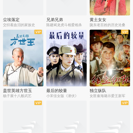
尘埃落定
兄弟兄弟
黄土女女
交织着血泪的家族史
陈建斌龙虎斗相爱相杀
陇东老百姓的历史沧桑
全36集
全28集
全44集
盖世英雄方世玉
最后的较量
独立纵队
杨子展十八般武艺
小宋佳女版《潜伏》
女匪秦海璐示爱王新军
全40集
全30集
全43集