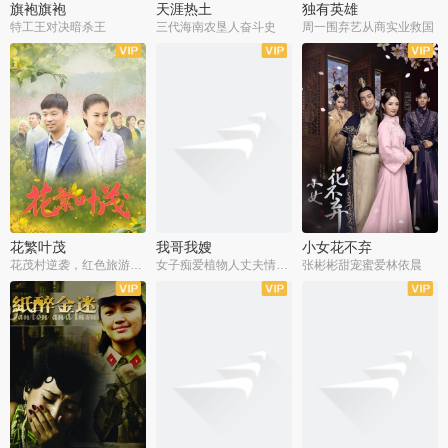
旗袍旗袍
天涯热土
独有英雄
特工王对决暗杀王
三代海南农垦人奋斗史
周一围弃艺从商实业救国
全34集
全50集
全51集
花繁叶茂
我哥我嫂
小女花不弃
花茂村逆袭，红色旅游出圈
女子痴爱植物人丈夫情定一生
张彬彬甜宠蜜爱林依晨
全42集
全35集
全32集