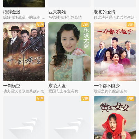
纸醉金迷
匹夫英雄
老爸的爱情
陈好演绎战乱下的沉沦人生
马德钟演绎坦荡豪情
何冰演绎退伍老兵的生活
全40集
全33集
全36集
一剑横空
东陵大盗
一个都不能少
功夫硬汉樊少皇杀敌诛寇
爱国志士夺宝奇兵
脱贫之路的酸甜苦辣
全25集
全50集
全23集