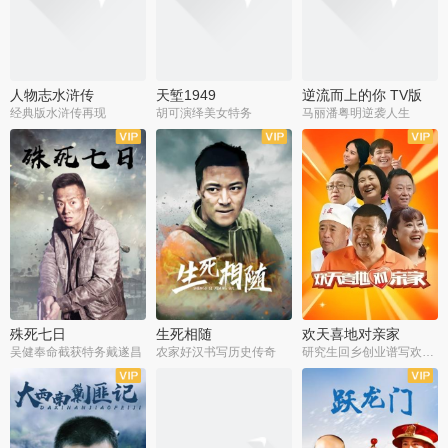
人物志水浒传
天堑1949
逆流而上的你 TV版
经典版水浒传再现
胡可演绎美女特务
马丽潘粤明逆袭人生
全34集
全21集
全35集
殊死七日
生死相随
欢天喜地对亲家
吴健奉命截获特务戴遂昌
农家好汉书写历史传奇
研究生回乡创业谱写欢乐爱情
全40集
全21集
全30集