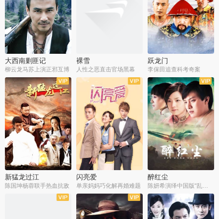
大西南剿匪记
裸雪
跃龙门
柳云龙马苏上演正邪互博
人性之恶直击官场黑幕
李保田追查科考奇案
全36集
全37集
全30集
新猛龙过江
闪亮爱
醉红尘
陈国坤杨蓉联手热血抗敌
单亲妈妈巧化解再婚难题
陈妍希演绎中国版“乱世佳人”
全30集
全30集
全30集