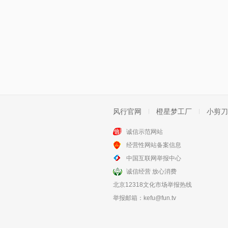
风行官网
橙星梦工厂
小剪刀
诚信示范网站
经营性网站备案信息
中国互联网举报中心
诚信经营 放心消费
北京12318文化市场举报热线
举报邮箱：
kefu@fun.tv