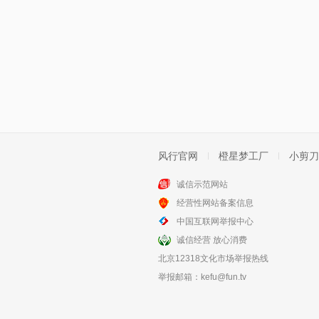
风行官网
橙星梦工厂
小剪刀
诚信示范网站
经营性网站备案信息
中国互联网举报中心
诚信经营 放心消费
北京12318文化市场举报热线
举报邮箱：
kefu@fun.tv