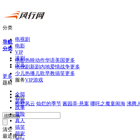
分类
电视剧
导航
电影
分类
VIP
漫剧
电
影
热映
动作
华语
美国
更多
少儿
电视剧
新剧
内地
爱情
战争
更多
少
儿
热播
儿歌
早教
搞笑
更多
更多
服
务
VIP
游戏
题材
全部
热
点
早教
检察风云
灿烂的季节
酱园弄·悬案
哪吒之魔童闹海
沸腾
故事
冒险
真人
搞笑
清空
萌宠
最近搜过