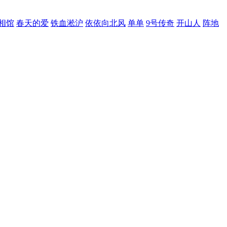
相馆
春天的爱
铁血淞沪
依依向北风
单单
9号传奇
开山人
阵地