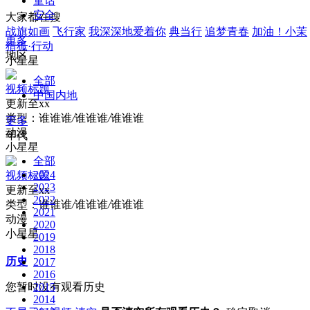
童话
安全
大家都在搜
战旗如画
飞行家
我深深地爱着你
典当行
追梦青春
加油！小茉
更多
猎狐·行动
地区
小星星
全部
视频标题
中国内地
更新至xx
类型：
谁谁谁
/
谁谁谁
/
谁谁谁
更多
动漫
年代
小星星
全部
2024
视频标题
2023
更新至xx
2022
类型：
谁谁谁
/
谁谁谁
/
谁谁谁
2021
动漫
2020
小星星
2019
2018
历史
2017
2016
您暂时没有观看历史
2015
2014