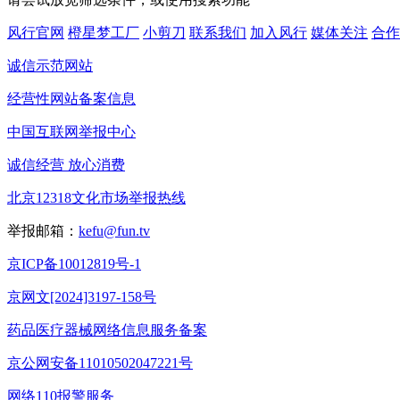
风行官网
橙星梦工厂
小剪刀
联系我们
加入风行
媒体关注
合作
诚信示范网站
经营性网站备案信息
中国互联网举报中心
诚信经营 放心消费
北京12318文化市场举报热线
举报邮箱：
kefu@fun.tv
京ICP备10012819号-1
京网文[2024]3197-158号
药品医疗器械网络信息服务备案
京公网安备11010502047221号
网络110报警服务