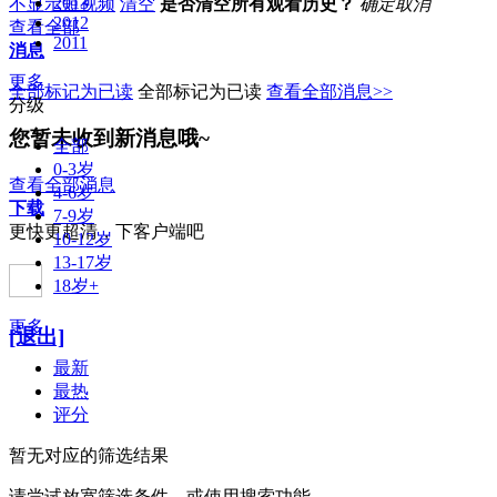
2013
不显示短视频
清空
是否清空所有观看历史？
确定
取消
2012
查看全部
2011
消息
更多
全部标记为已读
全部标记为已读
查看全部消息>>
分级
您暂未收到新消息哦~
全部
0-3岁
查看全部消息
4-6岁
下载
7-9岁
更快更超清，下客户端吧
10-12岁
13-17岁
18岁+
更多
[退出]
最新
最热
评分
暂无对应的筛选结果
请尝试放宽筛选条件，或使用搜索功能