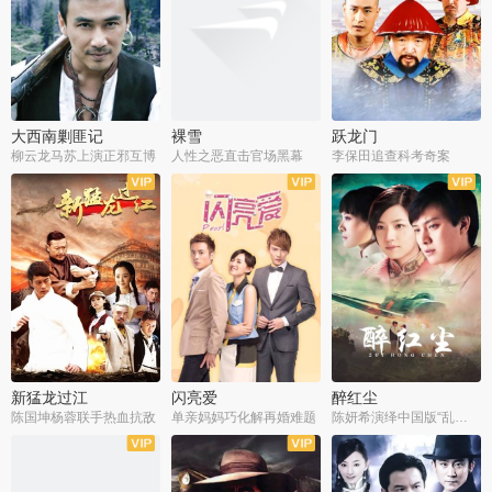
大西南剿匪记
裸雪
跃龙门
柳云龙马苏上演正邪互博
人性之恶直击官场黑幕
李保田追查科考奇案
全36集
全37集
全30集
新猛龙过江
闪亮爱
醉红尘
陈国坤杨蓉联手热血抗敌
单亲妈妈巧化解再婚难题
陈妍希演绎中国版“乱世佳人”
全30集
全30集
全30集