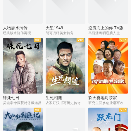
人物志水浒传
天堑1949
逆流而上的你 TV版
经典版水浒传再现
胡可演绎美女特务
马丽潘粤明逆袭人生
全34集
全21集
全35集
殊死七日
生死相随
欢天喜地对亲家
吴健奉命截获特务戴遂昌
农家好汉书写历史传奇
研究生回乡创业谱写欢乐爱情
全40集
全21集
全30集