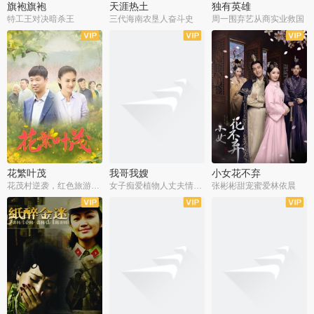
旗袍旗袍
天涯热土
独有英雄
特工王对决暗杀王
三代海南农垦人奋斗史
周一围弃艺从商实业救国
全34集
全50集
全51集
花繁叶茂
我哥我嫂
小女花不弃
花茂村逆袭，红色旅游出圈
女子痴爱植物人丈夫情定一生
张彬彬甜宠蜜爱林依晨
全42集
全35集
全32集