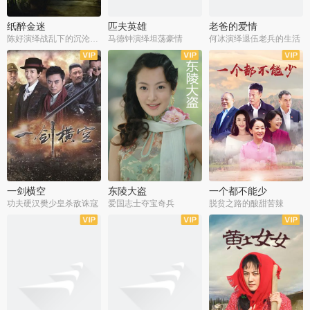
纸醉金迷
匹夫英雄
老爸的爱情
陈好演绎战乱下的沉沦人生
马德钟演绎坦荡豪情
何冰演绎退伍老兵的生活
全40集
全33集
全36集
一剑横空
东陵大盗
一个都不能少
功夫硬汉樊少皇杀敌诛寇
爱国志士夺宝奇兵
脱贫之路的酸甜苦辣
全25集
全50集
全23集