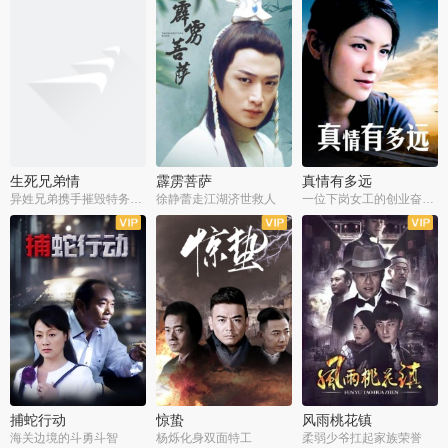
生死兄弟情
霹雳菩萨
真情有多远
异姓兄弟携手摧毁特务阴谋
徐静蕾走江湖济世救人
一位下岗女工的创业奋斗史
全22集
全39集
全36集
捕蛇行动
惊蛰
风雨桃花镇
海关边境的斗勇斗智
杨烁化身双面特工
柔弱少爷扛起家族荣誉