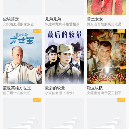
尘埃落定
兄弟兄弟
黄土女女
交织着血泪的家族史
陈建斌龙虎斗相爱相杀
陇东老百姓的历史沧桑
全36集
全28集
全44集
盖世英雄方世玉
最后的较量
独立纵队
杨子展十八般武艺
小宋佳女版《潜伏》
女匪秦海璐示爱王新军
全40集
全30集
全43集