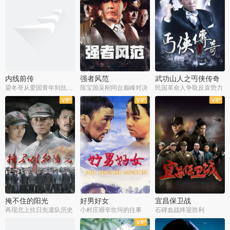
内线前传
强者风范
武功山人之丐侠传奇
梁冬哥从爱国青年到抗战精英
陈宝国吴刚同台巅峰对决
民国革命人争取反袁势力
全38集
全9集
全35集
掩不住的阳光
好男好女
宜昌保卫战
再现北上抗日先遣队历史
小村庄艰辛坎坷的往事
石碑血战终迎胜利
全37集
全40集
全25集