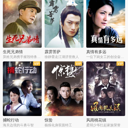
生死兄弟情
霹雳菩萨
真情有多远
异姓兄弟携手摧毁特务阴谋
徐静蕾走江湖济世救人
一位下岗女工的创业奋斗史
全22集
全39集
全36集
捕蛇行动
惊蛰
风雨桃花镇
海关边境的斗勇斗智
杨烁化身双面特工
柔弱少爷扛起家族荣誉