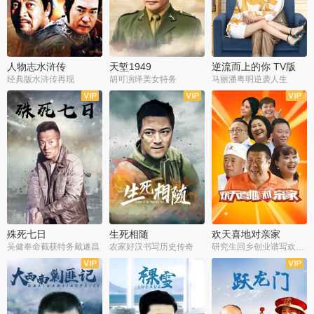
人物志水浒传
天堑1949
逆流而上的你 TV版
经典版水浒传再现
胡可演绎美女特务
马丽潘粤明逆袭人生
全34集
全21集
全35集
殊死七日
生死相随
欢天喜地对亲家
吴健奉命截获特务戴遂昌
农家好汉书写历史传奇
研究生回乡创业谱写欢乐爱情
全40集
全21集
全30集