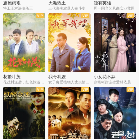
旗袍旗袍
天涯热土
独有英雄
特工王对决暗杀王
三代海南农垦人奋斗史
周一围弃艺从商实业救国
全34集
全50集
全51集
花繁叶茂
我哥我嫂
小女花不弃
花茂村逆袭，红色旅游出圈
女子痴爱植物人丈夫情定一生
张彬彬甜宠蜜爱林依晨
全42集
全35集
全32集