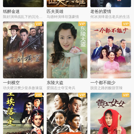
纸醉金迷
匹夫英雄
老爸的爱情
陈好演绎战乱下的沉沦人生
马德钟演绎坦荡豪情
何冰演绎退伍老兵的生活
全40集
全33集
全36集
一剑横空
东陵大盗
一个都不能少
功夫硬汉樊少皇杀敌诛寇
爱国志士夺宝奇兵
脱贫之路的酸甜苦辣
全25集
全50集
全23集