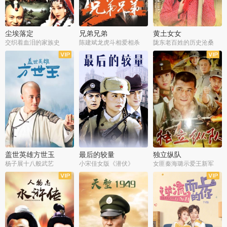
尘埃落定
兄弟兄弟
黄土女女
交织着血泪的家族史
陈建斌龙虎斗相爱相杀
陇东老百姓的历史沧桑
全36集
全28集
全44集
盖世英雄方世玉
最后的较量
独立纵队
杨子展十八般武艺
小宋佳女版《潜伏》
女匪秦海璐示爱王新军
全40集
全30集
全43集