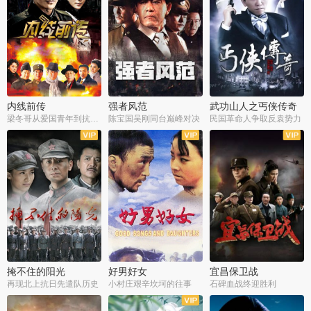
内线前传
强者风范
武功山人之丐侠传奇
梁冬哥从爱国青年到抗战精英
陈宝国吴刚同台巅峰对决
民国革命人争取反袁势力
全38集
全9集
全35集
掩不住的阳光
好男好女
宜昌保卫战
再现北上抗日先遣队历史
小村庄艰辛坎坷的往事
石碑血战终迎胜利
全37集
全40集
全25集