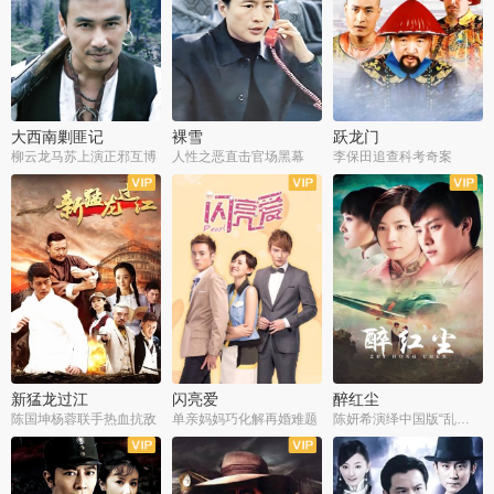
大西南剿匪记
裸雪
跃龙门
柳云龙马苏上演正邪互博
人性之恶直击官场黑幕
李保田追查科考奇案
全36集
全37集
全30集
新猛龙过江
闪亮爱
醉红尘
陈国坤杨蓉联手热血抗敌
单亲妈妈巧化解再婚难题
陈妍希演绎中国版“乱世佳人”
全30集
全30集
全30集