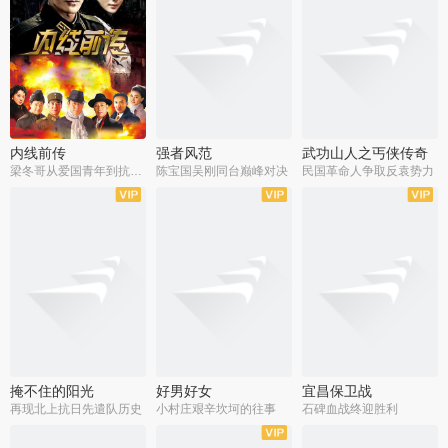
内线前传
强者风范
武功山人之丐侠传奇
梁冬哥从爱国青年到抗战精英
陈宝国吴刚同台巅峰对决
民国革命人争取反袁势力
全38集
全9集
全35集
掩不住的阳光
好男好女
宜昌保卫战
再现北上抗日先遣队历史
小村庄艰辛坎坷的往事
石碑血战终迎胜利
全37集
全40集
全25集