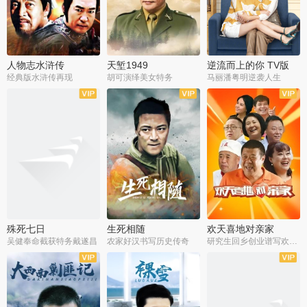
人物志水浒传
天堑1949
逆流而上的你 TV版
经典版水浒传再现
胡可演绎美女特务
马丽潘粤明逆袭人生
全34集
全21集
全35集
殊死七日
生死相随
欢天喜地对亲家
吴健奉命截获特务戴遂昌
农家好汉书写历史传奇
研究生回乡创业谱写欢乐爱情
全40集
全21集
全30集