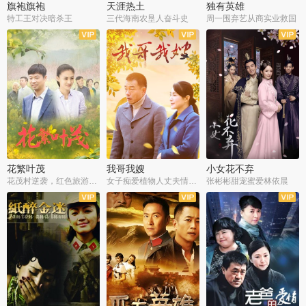
旗袍旗袍
天涯热土
独有英雄
特工王对决暗杀王
三代海南农垦人奋斗史
周一围弃艺从商实业救国
全34集
全50集
全51集
花繁叶茂
我哥我嫂
小女花不弃
花茂村逆袭，红色旅游出圈
女子痴爱植物人丈夫情定一生
张彬彬甜宠蜜爱林依晨
全42集
全35集
全32集