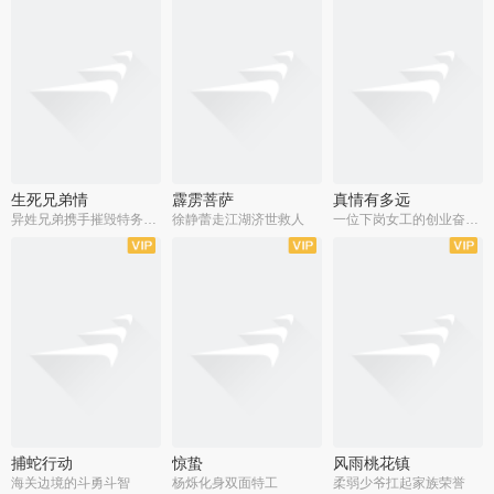
生死兄弟情
霹雳菩萨
真情有多远
异姓兄弟携手摧毁特务阴谋
徐静蕾走江湖济世救人
一位下岗女工的创业奋斗史
全22集
全39集
全36集
捕蛇行动
惊蛰
风雨桃花镇
海关边境的斗勇斗智
杨烁化身双面特工
柔弱少爷扛起家族荣誉