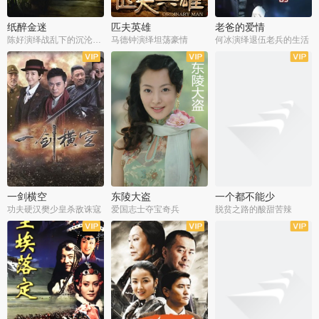
纸醉金迷
匹夫英雄
老爸的爱情
陈好演绎战乱下的沉沦人生
马德钟演绎坦荡豪情
何冰演绎退伍老兵的生活
全40集
全33集
全36集
一剑横空
东陵大盗
一个都不能少
功夫硬汉樊少皇杀敌诛寇
爱国志士夺宝奇兵
脱贫之路的酸甜苦辣
全25集
全50集
全23集