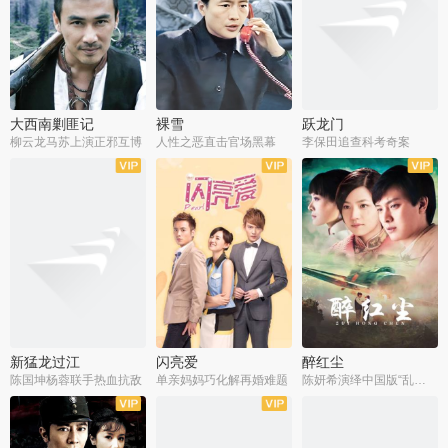
大西南剿匪记
裸雪
跃龙门
柳云龙马苏上演正邪互博
人性之恶直击官场黑幕
李保田追查科考奇案
全36集
全37集
全30集
新猛龙过江
闪亮爱
醉红尘
陈国坤杨蓉联手热血抗敌
单亲妈妈巧化解再婚难题
陈妍希演绎中国版“乱世佳人”
全30集
全30集
全30集