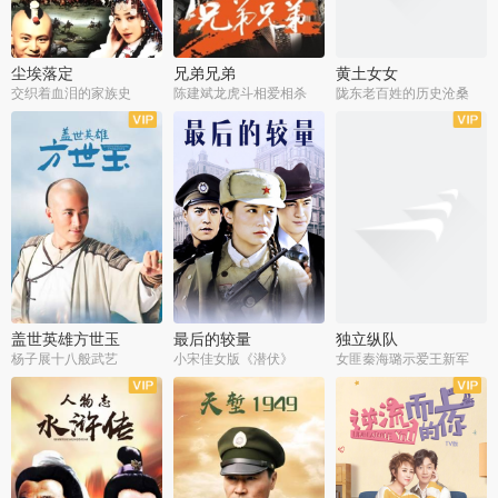
尘埃落定
兄弟兄弟
黄土女女
交织着血泪的家族史
陈建斌龙虎斗相爱相杀
陇东老百姓的历史沧桑
全36集
全28集
全44集
盖世英雄方世玉
最后的较量
独立纵队
杨子展十八般武艺
小宋佳女版《潜伏》
女匪秦海璐示爱王新军
全40集
全30集
全43集