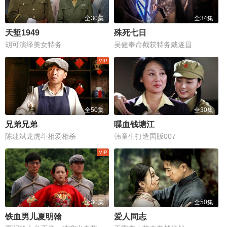
全30集
全34集
天堑1949
殊死七日
胡可演绎美女特务
吴健奉命截获特务戴遂昌
全50集
全30集
兄弟兄弟
喋血钱塘江
陈建斌龙虎斗相爱相杀
韩童生打造国版007
全30集
全50集
铁血男儿夏明翰
爱人同志