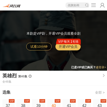
战旗如画
本剧是VIP剧，开通VIP会员观看全剧
试看10分钟
开通VIP会员
已是VIP或已购买？
请登录>
英雄烈
第40集
全46集
选集
全部 >
VIP
VIP
VIP
VIP
VIP
VIP
VIP
37
38
39
40
41
42
43