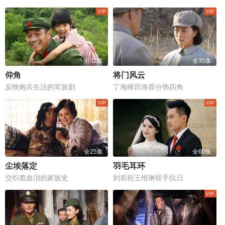
全32集
全35集
仰角
将门风云
反映炮兵生活的军旅剧
丁海峰田海蓉分饰四角
全25集
全60集
尘埃落定
羽毛耳环
交织着血泪的家族史
刘前程王维琳联手抗日