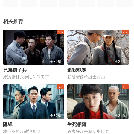
相关推荐
全30集
全27集
兄弟厨子兵
追我魂魄
凌潇肃林永健以勺闯天下
新版紫薇抗战太行山
全37集
全21集
隐锋
生死相随
地下英雄暗战迎黎明
农家好汉书写历史传奇