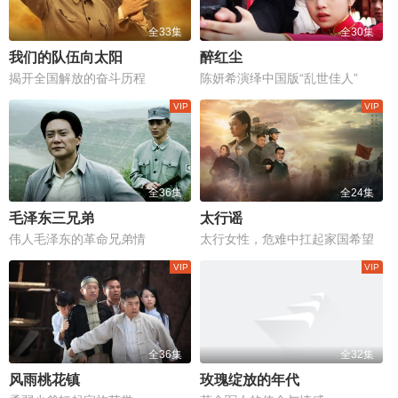
全33集
全30集
我们的队伍向太阳
醉红尘
揭开全国解放的奋斗历程
陈妍希演绎中国版“乱世佳人”
全36集
全24集
毛泽东三兄弟
太行谣
伟人毛泽东的革命兄弟情
太行女性，危难中扛起家国希望
全36集
全32集
风雨桃花镇
玫瑰绽放的年代