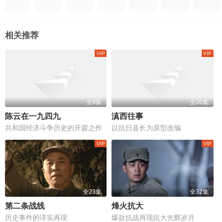
相关推荐
全8集
全20集
陈云在一九四九
滇西往事
共和国经济斗争历史的开篇之作
以抗日县长为原型改编
全23集
全32集
第二条战线
烽火抗大
历史事件的详实再现
爆款抗战再现抗大光辉岁月