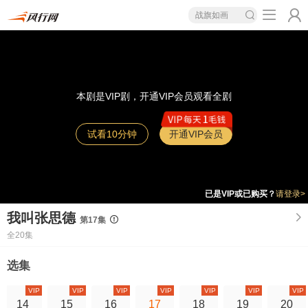
战旗如画
本剧是VIP剧，开通VIP会员观看全剧
试看10分钟
开通VIP会员
已是VIP或已购买？
请登录>
我叫张思德
第17集
全20集
选集
VIP
VIP
VIP
VIP
VIP
VIP
VIP
14
15
16
17
18
19
20