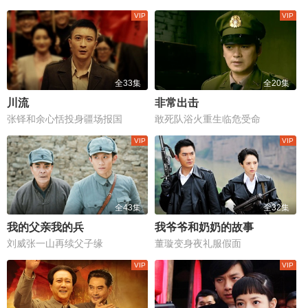
全33集
全20集
川流
非常出击
张铎和余心恬投身疆场报国
敢死队浴火重生临危受命
全43集
全32集
我的父亲我的兵
我爷爷和奶奶的故事
刘威张一山再续父子缘
董璇变身夜礼服假面