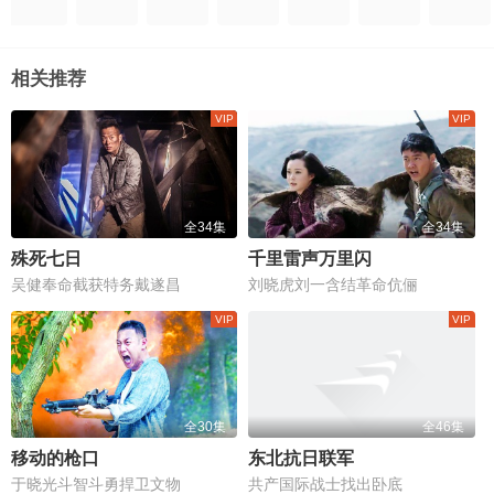
相关推荐
全34集
全34集
殊死七日
千里雷声万里闪
吴健奉命截获特务戴遂昌
刘晓虎刘一含结革命伉俪
全30集
全46集
移动的枪口
东北抗日联军
于晓光斗智斗勇捍卫文物
共产国际战士找出卧底