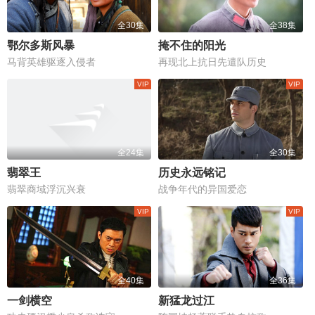
全30集
全38集
鄂尔多斯风暴
掩不住的阳光
马背英雄驱逐入侵者
再现北上抗日先遣队历史
全24集
全30集
翡翠王
历史永远铭记
翡翠商域浮沉兴衰
战争年代的异国爱恋
全40集
全36集
一剑横空
新猛龙过江