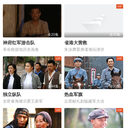
全20集
全35集
神府红军游击队
省港大营救
革命根据地历史画卷
朱泳腾置身谍海玩潜伏
全44集
全30集
独立纵队
热血军旗
女匪秦海璐示爱王新军
众星献礼剧版建军大业