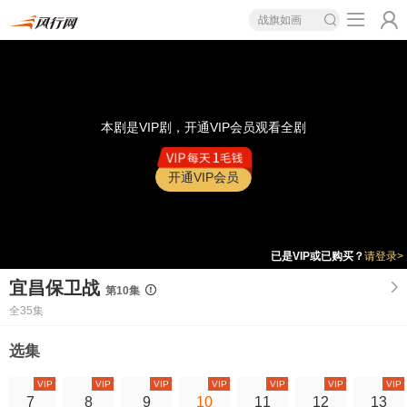
战旗如画
本剧是VIP剧，开通VIP会员观看全剧
开通VIP会员
已是VIP或已购买？
请登录>
宜昌保卫战
第10集
全35集
选集
VIP
VIP
VIP
VIP
VIP
VIP
VIP
7
8
9
10
11
12
13