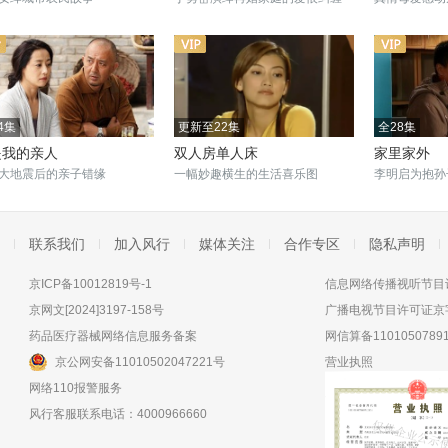
4集
更新至22集
全28集
是我的亲人
双人房单人床
家里家外
大地震后的亲子错缘
一幅妙趣横生的生活喜乐图
李明启为抱孙
联系我们
加入风行
媒体关注
合作专区
隐私声明
京ICP备10012819号-1
信息网络传播视听节目许
京网文[2024]3197-158号
广播电视节目许可证京字
药品医疗器械网络信息服务备案
网信算备11010507891
京公网安备11010502047221号
营业执照
网络110报警服务
风行客服联系电话：4000966660