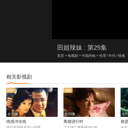
00:00/00:00
田姐辣妹 : 第25集
首页
>
电视剧
>
中国内地
>
伦理
/
年代
/
情感
相关影视剧
全23集
全20集
全3
情感冲击线
离婚进行时
都
现代中国版基督山伯爵
丁志诚江珊离婚进行时
吴京