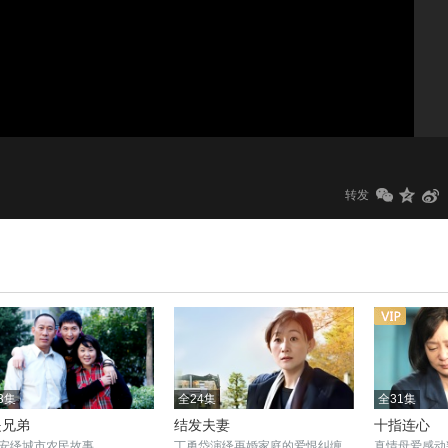
1.0x
标清
转发
3集
全24集
全31集
是兄弟
结发夫妻
十指连心
安绎城市农民故事
丁勇岱演绎再婚家庭的爱恨纠缠
真情母爱感动