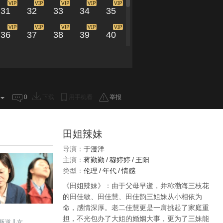
31
32
33
34
35
36
37
38
39
40
41
42
43
44
45
46
0
下载
用手机看
举报
田姐辣妹
导演：
于漫洋
主演：
蒋勤勤
/
穆婷婷
/
王阳
类型：
伦理
/
年代
/
情感
《田姐辣妹》：由于父母早逝，并称渤海三枝花
的田佳敏、田佳慧、田佳韵三姐妹从小相依为
命，感情深厚。老二佳慧更是一肩挑起了家庭重
担，不光包办了大姐的婚姻大事，更为了三妹能
叛逆儿女