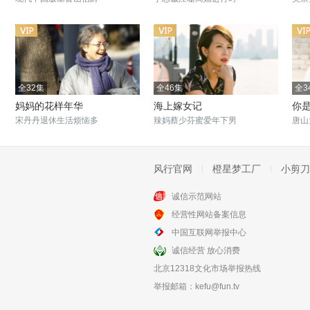
全32集
全46集
全3
妈妈的花样年华
海上嫁女记
你
宋丹丹退休生活烦恼多
辣妈蔡少芬蜜爱年下男
唐山
风行官网
橙星梦工厂
小剪刀
诚信示范网站
全38集
全25集
经营性网站备案信息
幸福有配方
活着乐着
中国互联网举报中心
幸福亲情大作战
宋家大院里的家长里短
诚信经营 放心消费
北京12318文化市场举报热线
举报邮箱：
kefu@fun.tv