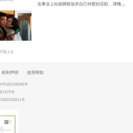
在事业上站稳脚跟放弃自己钟爱的话剧...
详情
子急上火
权利声明
使用帮助
可证0108290号
1475号
5002220011号