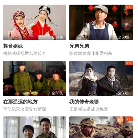
全34集
全50集
舞台姐妹
兄弟兄弟
梅婷演绎乱世名伶传奇
陈建斌龙虎斗相爱相杀
全28集
全33集
在那遥远的地方
我的传奇老婆
李幼斌宋汶霏父女情深
王挺崔波谱战火纯爱