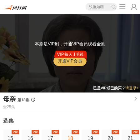
战旗如画
本剧是VIP剧，开通VIP会员观看全剧
开通VIP会员
已是VIP或已购买？
请登录>
母亲
第18集
全25集
选集
VIP
VIP
VIP
VIP
VIP
VIP
VIP
15
16
17
18
19
20
21