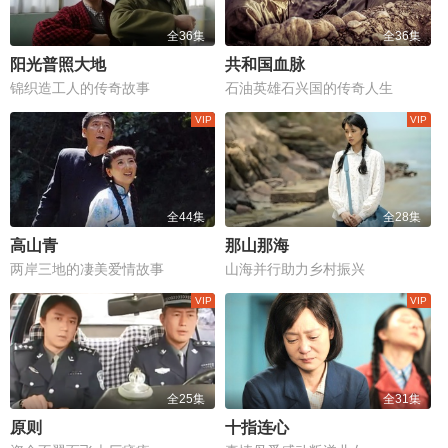
全36集
全36集
阳光普照大地
共和国血脉
锦织造工人的传奇故事
石油英雄石兴国的传奇人生
全44集
全28集
高山青
那山那海
两岸三地的凄美爱情故事
山海并行助力乡村振兴
全25集
全31集
原则
十指连心