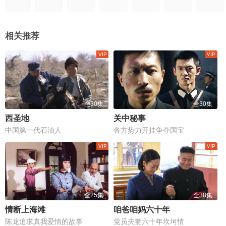
相关推荐
全30集
全30集
西圣地
关中秘事
中国第一代石油人
各方势力开挂争夺国宝
全25集
全38集
情断上海滩
咱爸咱妈六十年
陈龙追求真我爱情的故事
党员夫妻六十年坎坷情