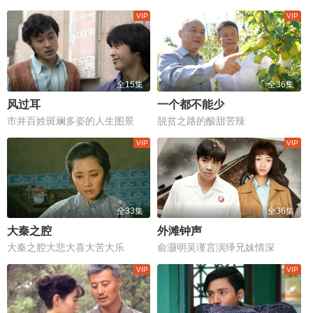
全15集
全36集
风过耳
一个都不能少
市井百姓斑斓多姿的人生图景
脱贫之路的酸甜苦辣
全33集
全36集
大秦之腔
外滩钟声
大秦之腔大悲大喜大苦大乐
俞灏明吴谨言演绎兄妹情深