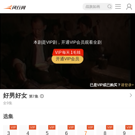
战旗如画
本剧是VIP剧，开通VIP会员观看全剧
开通VIP会员
已是VIP或已购买？
请登录>
好男好女
第7集
全9集
选集
VIP
VIP
VIP
VIP
VIP
VIP
VIP
3
4
5
6
7
8
9