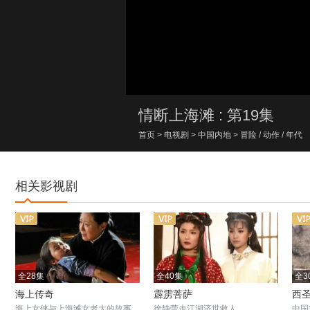
00:00/00:00
情断上海滩 : 第19集
首页
>
电视剧
>
中国内地
>
冒险
/
动作
/
年代
相关影视剧
全28集
全40集
全3
海上传奇
霹雳菩萨
西
海上女侠与上海滩女老大的故事
徐静蕾走江湖济世救人
中国