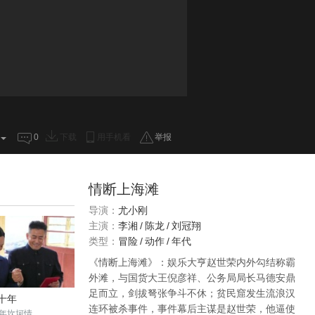
0
下载
用手机看
举报
情断上海滩
导演：
尤小刚
主演：
李湘
/
陈龙
/
刘冠翔
类型：
冒险
/
动作
/
年代
《情断上海滩》：娱乐大亨赵世荣内外勾结称霸
外滩，与国货大王倪彦祥、公务局局长马德安鼎
足而立，剑拔弩张争斗不休；贫民窟发生流浪汉
十年
连环被杀事件，事件幕后主谋是赵世荣，他逼使
年坎坷情