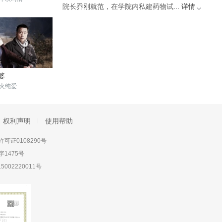
院长乔刚就范，在学院内私建药物试...
详情
婆
火纯爱
权利声明
使用帮助
可证0108290号
1475号
5002220011号