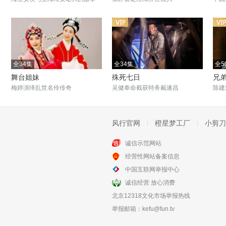
全34集
全34集
全5
舞台姐妹
殊死七日
兄
梅婷演绎乱世名伶传奇
吴健奉命截获特务戴遂昌
陈建
风行官网
橙星梦工厂
小剪刀
诚信示范网站
全36集
全36集
经营性网站备案信息
阳光普照大地
共和国血脉
中国互联网举报中心
锦织造工人的传奇故事
石油英雄石兴国的传奇人生
诚信经营 放心消费
北京12318文化市场举报热线
举报邮箱：
kefu@fun.tv