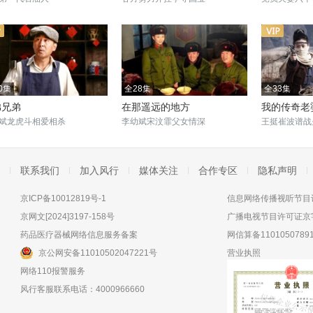
0集
全28集
全33集
弟兄弟
在那遥远的地方
我的传奇老
斌龙虎斗相爱相杀
李幼斌宋汶霏父女情深
王挺崔波谱战
联系我们
加入风行
媒体关注
合作专区
隐私声明
京ICP备10012819号-1
信息网络传播视听节目许
京网文[2024]3197-158号
广播电视节目许可证京字
药品医疗器械网络信息服务备案
网信算备11010507891
京公网安备11010502047221号
营业执照
网络110报警服务
风行客服联系电话：4000966660