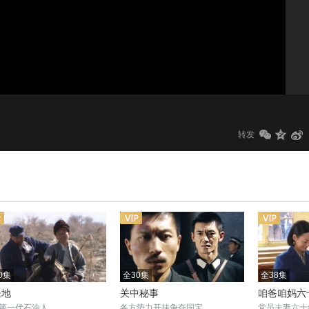
1.0x
标清
转发
0集
全30集
全38集
圣地
关中秘事
咱爸咱妈六
第一代石油人
各方势力开挂争夺国宝
党员夫妻六十