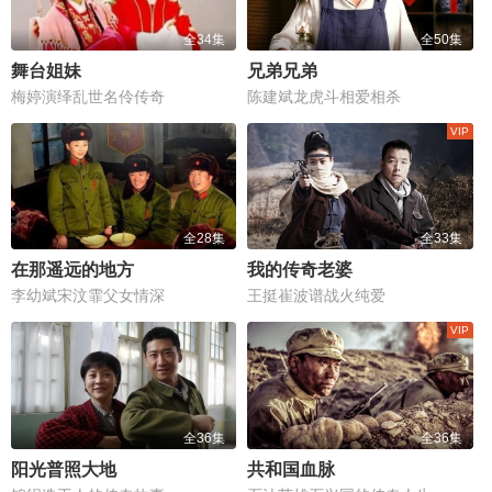
全34集
全50集
舞台姐妹
兄弟兄弟
梅婷演绎乱世名伶传奇
陈建斌龙虎斗相爱相杀
全28集
全33集
在那遥远的地方
我的传奇老婆
李幼斌宋汶霏父女情深
王挺崔波谱战火纯爱
全36集
全36集
阳光普照大地
共和国血脉