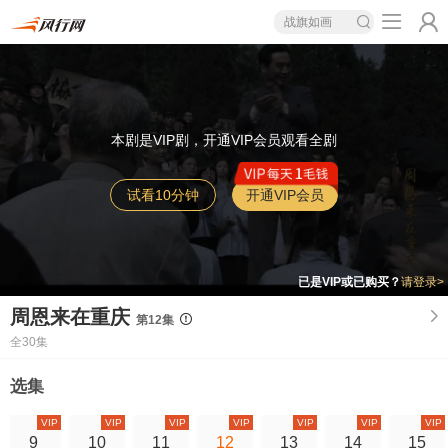
战旗如画
本剧是VIP剧，开通VIP会员观看全剧
试看10分钟
开通VIP会员
已是VIP或已购买？
请登录>
周恩来在重庆
第12集
全30集
选集
VIP
VIP
VIP
VIP
VIP
VIP
VIP
9
10
11
12
13
14
15