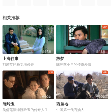
相关推荐
全24集
全42集
上海往事
故梦
刘若英诠释文坛传奇
陈坤李小冉的传奇爱情
全30集
全30集
阮玲玉
西圣地
吴倩莲演绎阮玲玉的传奇人生
中国第一代石油人