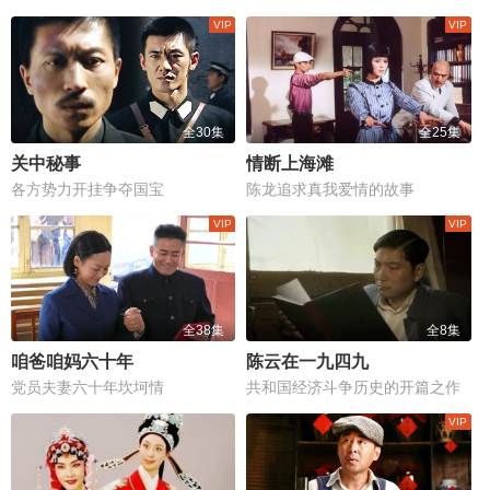
全30集
全25集
关中秘事
情断上海滩
各方势力开挂争夺国宝
陈龙追求真我爱情的故事
全38集
全8集
咱爸咱妈六十年
陈云在一九四九
党员夫妻六十年坎坷情
共和国经济斗争历史的开篇之作