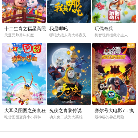
十二生肖之福星高照
我是哪吒
玩偶奇兵
朱小八
天蓬元帅勇斗妖魔
哪吒大战东海大将夜叉
机智玩偶拯救小主人
大耳朵图图之美食狂
兔侠之青黎传说
赛尔号大电影7：疯
想曲
狂机器城
吃货图图变身小小厨神
功夫兔二成为大英雄
最神秘的异星历险