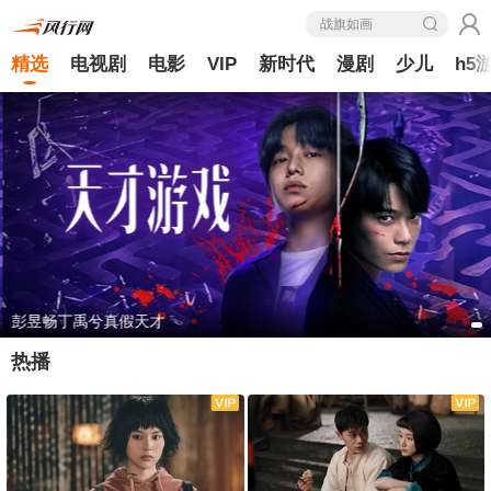
战旗如画
精选
电视剧
电影
VIP
新时代
漫剧
少儿
h5
彭昱畅丁禹兮真假天才
热播
全35集