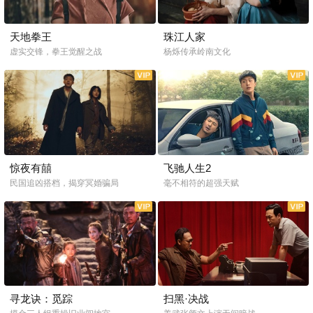
天地拳王
珠江人家
虚实交锋，拳王觉醒之战
杨烁传承岭南文化
惊夜有囍
飞驰人生2
民国追凶搭档，揭穿冥婚骗局
毫不相符的超强天赋
寻龙诀：觅踪
扫黑·决战