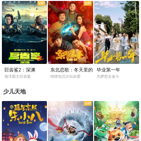
巨齿鲨2：深渊
东北恋歌：冬天里的
毕业第一年
一把火
海洋霸主巨齿鲨
纯情包贝尔玩命爱
为梦想去奋斗
少儿天地