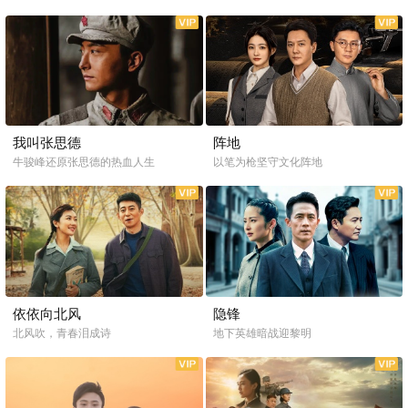
全20集
全32集
我叫张思德
阵地
牛骏峰还原张思德的热血人生
以笔为枪坚守文化阵地
全38集
全37集
依依向北风
隐锋
北风吹，青春泪成诗
地下英雄暗战迎黎明
全16集
全24集