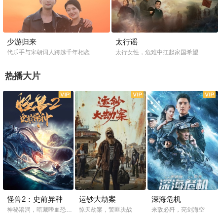
少游归来
太行谣
代乐手与宋朝词人跨越千年相恋
太行女性，危难中扛起家国希望
热播大片
怪兽2：史前异种
运钞大劫案
深海危机
神秘溶洞，暗藏嗜血恐怖生物
惊天劫案，警匪决战
来敌必歼，亮剑海空