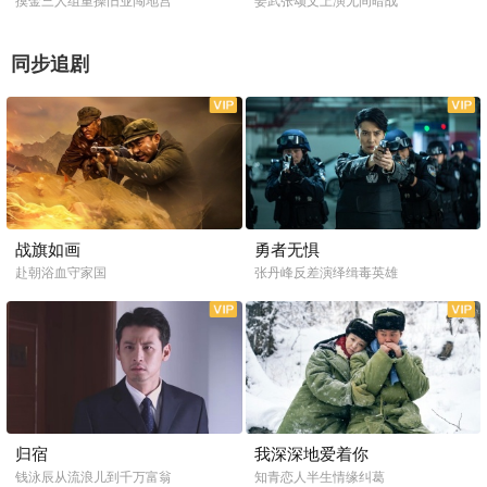
摸金三人组重操旧业闯地宫
姜武张颂文上演无间暗战
同步追剧
全33集
全42集
战旗如画
勇者无惧
赴朝浴血守家国
张丹峰反差演绎缉毒英雄
全30集
全40集
归宿
我深深地爱着你
钱泳辰从流浪儿到千万富翁
知青恋人半生情缘纠葛