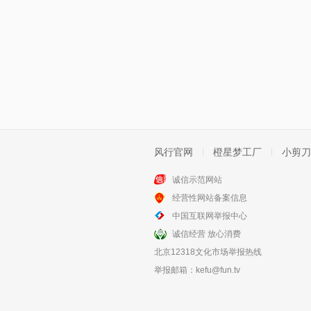
风行官网
橙星梦工厂
小剪刀
诚信示范网站
经营性网站备案信息
中国互联网举报中心
诚信经营 放心消费
北京12318文化市场举报热线
举报邮箱：
kefu@fun.tv