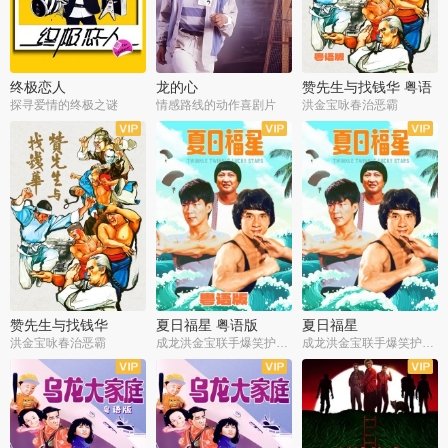
终极恋人
龙的心
赞先生与找钱华 粤语
版
探寻爱情的终极之谜
情感路线的动作喜剧片
洪金宝咏春治恶霸
赞先生与找钱华
夏日福星 粤语版
夏日福星
洪金宝咏春治恶霸
成龙洪金宝联手爆笑护美女
成龙洪金宝联手爆笑护美女