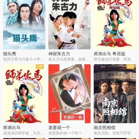
猫头鹰
神探朱古力
师弟出马 粤语版
范侍卫带大白鲨小小李破案寻妃
朱古力乌龙查案，疯婆子神助攻
师兄被迫打假赛，阿龙追查斗黑帮
师弟出马
老婆就一个
南京照相馆
成龙演武馆学徒，为兄搏命战黑道
老婆真的就一个吗？
南京沦陷，百姓守护罪证底片