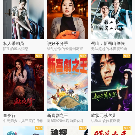
私人采购员
说好不分手
蜀山：新蜀山剑侠
陌生的匿名消息
错乱纷杂的爱情纠葛戏
无法超越的林青霞经典角色
血夜行
新喜剧之王
武状元苏乞儿
中元归乡，揭开灭门旧怨
周星驰20年后为爱奋斗
纨绔星爷触底逆袭