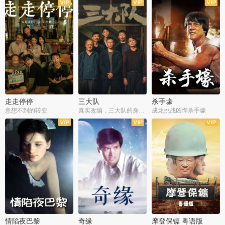
走走停停
三大队
杀手壕
意想不到的转变
真实改编，三大队的身世浮沉
成龙挑战凶悍杀手壕
情陷夜巴黎
奇缘
摩登保镖 粤语版