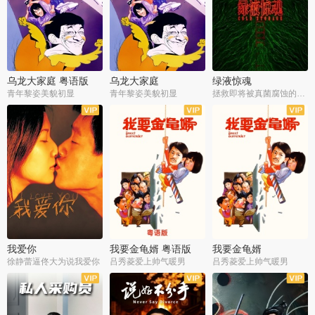
乌龙大家庭 粤语版
乌龙大家庭
绿液惊魂
青年黎姿美貌初显
青年黎姿美貌初显
拯救即将被真菌腐蚀的世界
我爱你
我要金龟婿 粤语版
我要金龟婿
徐静蕾逼佟大为说我爱你
吕秀菱爱上帅气暖男
吕秀菱爱上帅气暖男