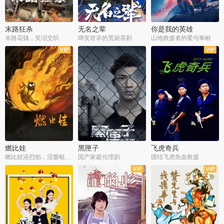
末路狂杀
无名之辈
你是我的英雄
末路花钱，笑泪交织
啼笑皆非的荒诞喜剧
山地救援者的爱与奉献
燃比娃
黑匣子
飞虎奇兵
燃比娃浴烈焰，涅槃蜕变成人
国产家庭伦理剧
团结飞虎热血救援