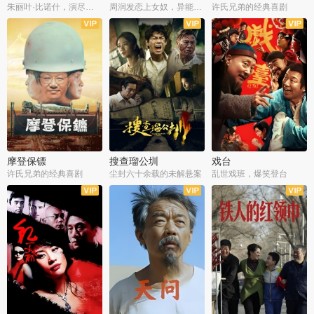
朱丽叶·比诺什，演尽失爱之痛
周润发恋上女奴，异能护体战邪派
许氏兄弟的经典喜剧
摩登保镖
搜查瑠公圳
戏台
许氏兄弟的经典喜剧
尘封六十余载的未解悬案
乱世戏班，爆笑登台