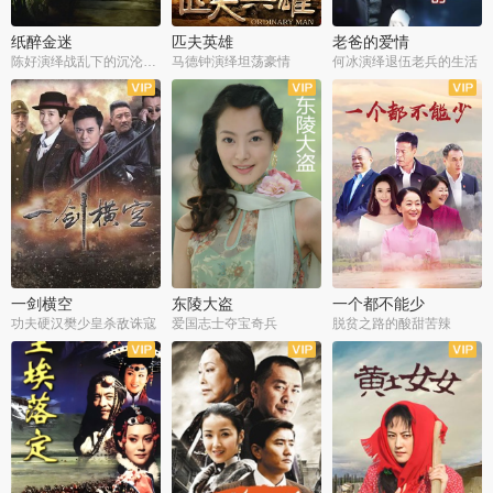
纸醉金迷
匹夫英雄
老爸的爱情
陈好演绎战乱下的沉沦人生
马德钟演绎坦荡豪情
何冰演绎退伍老兵的生活
全40集
全33集
全36集
一剑横空
东陵大盗
一个都不能少
功夫硬汉樊少皇杀敌诛寇
爱国志士夺宝奇兵
脱贫之路的酸甜苦辣
全25集
全50集
全23集