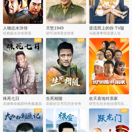
人物志水浒传
天堑1949
逆流而上的你 TV版
经典版水浒传再现
胡可演绎美女特务
马丽潘粤明逆袭人生
全34集
全21集
全35集
殊死七日
生死相随
欢天喜地对亲家
吴健奉命截获特务戴遂昌
农家好汉书写历史传奇
研究生回乡创业谱写欢乐爱情
全40集
全21集
全30集