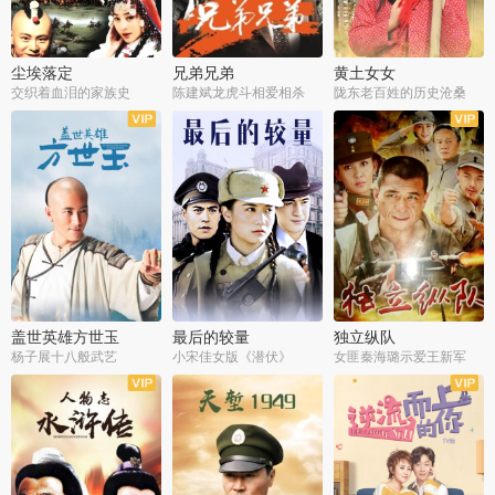
尘埃落定
兄弟兄弟
黄土女女
交织着血泪的家族史
陈建斌龙虎斗相爱相杀
陇东老百姓的历史沧桑
全36集
全28集
全44集
盖世英雄方世玉
最后的较量
独立纵队
杨子展十八般武艺
小宋佳女版《潜伏》
女匪秦海璐示爱王新军
全40集
全30集
全43集