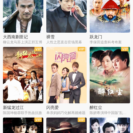
大西南剿匪记
裸雪
跃龙门
柳云龙马苏上演正邪互博
人性之恶直击官场黑幕
李保田追查科考奇案
全36集
全37集
全30集
新猛龙过江
闪亮爱
醉红尘
陈国坤杨蓉联手热血抗敌
单亲妈妈巧化解再婚难题
陈妍希演绎中国版“乱世佳人”
全30集
全30集
全30集