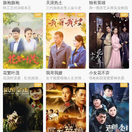
旗袍旗袍
天涯热土
独有英雄
特工王对决暗杀王
三代海南农垦人奋斗史
周一围弃艺从商实业救国
全34集
全50集
全51集
花繁叶茂
我哥我嫂
小女花不弃
花茂村逆袭，红色旅游出圈
女子痴爱植物人丈夫情定一生
张彬彬甜宠蜜爱林依晨
全42集
全35集
全32集