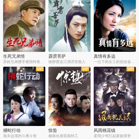
生死兄弟情
霹雳菩萨
真情有多远
异姓兄弟携手摧毁特务阴谋
徐静蕾走江湖济世救人
一位下岗女工的创业奋斗史
全22集
全39集
全36集
捕蛇行动
惊蛰
风雨桃花镇
海关边境的斗勇斗智
杨烁化身双面特工
柔弱少爷扛起家族荣誉