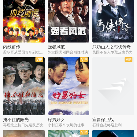
内线前传
强者风范
武功山人之丐侠传奇
梁冬哥从爱国青年到抗战精英
陈宝国吴刚同台巅峰对决
民国革命人争取反袁势力
全38集
全9集
全35集
掩不住的阳光
好男好女
宜昌保卫战
再现北上抗日先遣队历史
小村庄艰辛坎坷的往事
石碑血战终迎胜利
全37集
全40集
全25集