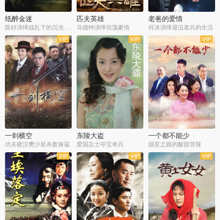
纸醉金迷
匹夫英雄
老爸的爱情
陈好演绎战乱下的沉沦人生
马德钟演绎坦荡豪情
何冰演绎退伍老兵的生活
全40集
全33集
全36集
一剑横空
东陵大盗
一个都不能少
功夫硬汉樊少皇杀敌诛寇
爱国志士夺宝奇兵
脱贫之路的酸甜苦辣
全25集
全50集
全23集