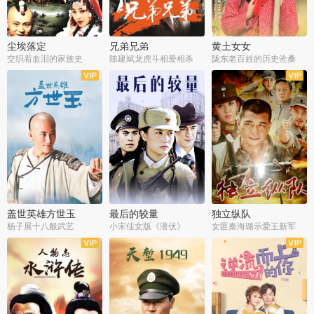
尘埃落定
兄弟兄弟
黄土女女
交织着血泪的家族史
陈建斌龙虎斗相爱相杀
陇东老百姓的历史沧桑
全36集
全28集
全44集
盖世英雄方世玉
最后的较量
独立纵队
杨子展十八般武艺
小宋佳女版《潜伏》
女匪秦海璐示爱王新军
全40集
全30集
全43集