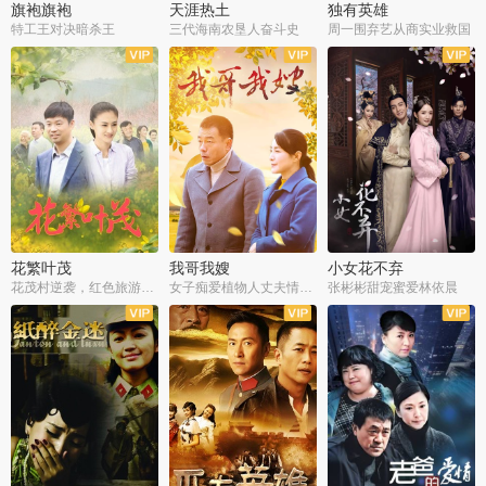
旗袍旗袍
天涯热土
独有英雄
特工王对决暗杀王
三代海南农垦人奋斗史
周一围弃艺从商实业救国
全34集
全50集
全51集
花繁叶茂
我哥我嫂
小女花不弃
花茂村逆袭，红色旅游出圈
女子痴爱植物人丈夫情定一生
张彬彬甜宠蜜爱林依晨
全42集
全35集
全32集