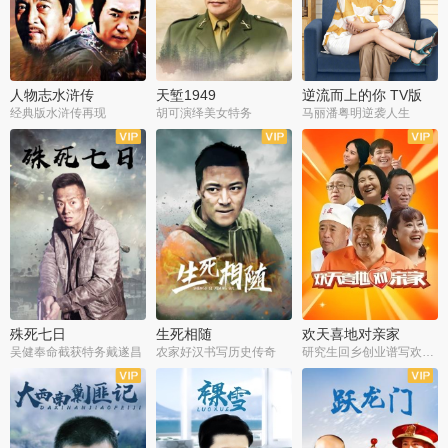
人物志水浒传
天堑1949
逆流而上的你 TV版
经典版水浒传再现
胡可演绎美女特务
马丽潘粤明逆袭人生
全34集
全21集
全35集
殊死七日
生死相随
欢天喜地对亲家
吴健奉命截获特务戴遂昌
农家好汉书写历史传奇
研究生回乡创业谱写欢乐爱情
全40集
全21集
全30集