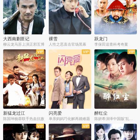
大西南剿匪记
裸雪
跃龙门
柳云龙马苏上演正邪互博
人性之恶直击官场黑幕
李保田追查科考奇案
全36集
全37集
全30集
新猛龙过江
闪亮爱
醉红尘
陈国坤杨蓉联手热血抗敌
单亲妈妈巧化解再婚难题
陈妍希演绎中国版“乱世佳人”
全30集
全30集
全30集