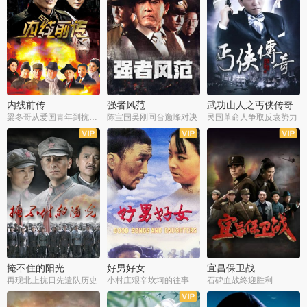
内线前传
强者风范
武功山人之丐侠传奇
梁冬哥从爱国青年到抗战精英
陈宝国吴刚同台巅峰对决
民国革命人争取反袁势力
全38集
全9集
全35集
掩不住的阳光
好男好女
宜昌保卫战
再现北上抗日先遣队历史
小村庄艰辛坎坷的往事
石碑血战终迎胜利
全37集
全40集
全25集