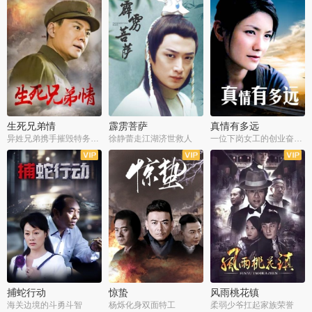
生死兄弟情
霹雳菩萨
真情有多远
异姓兄弟携手摧毁特务阴谋
徐静蕾走江湖济世救人
一位下岗女工的创业奋斗史
全22集
全39集
全36集
捕蛇行动
惊蛰
风雨桃花镇
海关边境的斗勇斗智
杨烁化身双面特工
柔弱少爷扛起家族荣誉