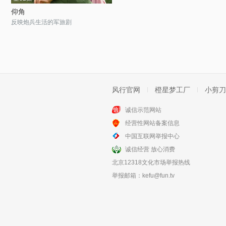
仰角
反映炮兵生活的军旅剧
风行官网
橙星梦工厂
小剪刀
诚信示范网站
经营性网站备案信息
中国互联网举报中心
诚信经营 放心消费
北京12318文化市场举报热线
举报邮箱：
kefu@fun.tv