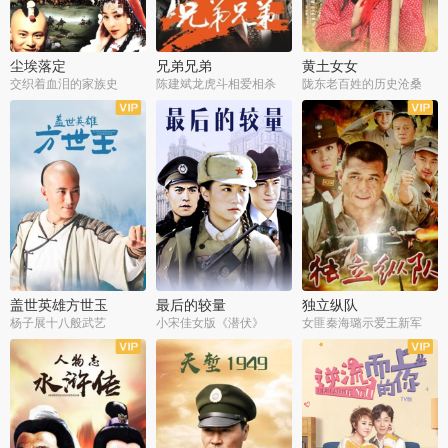
尘埃落定
兄弟兄弟
黄土女女
交织着血泪的家族史
陈建斌龙虎斗相爱相杀
陇东老百姓的历史沧桑
全36集
全28集
全44集
盖世英雄方世玉
最后的较量
独立纵队
杨子展十八般武艺
小宋佳女版《潜伏》
女匪秦海璐示爱王新军
全40集
全30集
全43集