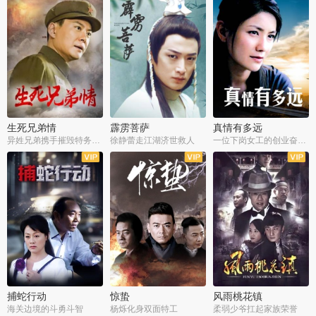
生死兄弟情
霹雳菩萨
真情有多远
异姓兄弟携手摧毁特务阴谋
徐静蕾走江湖济世救人
一位下岗女工的创业奋斗史
全22集
全39集
全36集
捕蛇行动
惊蛰
风雨桃花镇
海关边境的斗勇斗智
杨烁化身双面特工
柔弱少爷扛起家族荣誉