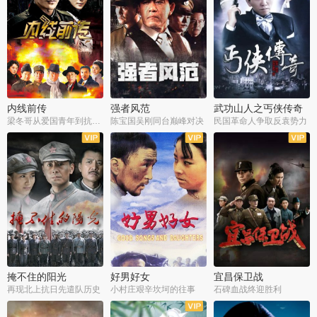
内线前传
强者风范
武功山人之丐侠传奇
梁冬哥从爱国青年到抗战精英
陈宝国吴刚同台巅峰对决
民国革命人争取反袁势力
全38集
全9集
全35集
掩不住的阳光
好男好女
宜昌保卫战
再现北上抗日先遣队历史
小村庄艰辛坎坷的往事
石碑血战终迎胜利
全37集
全40集
全25集