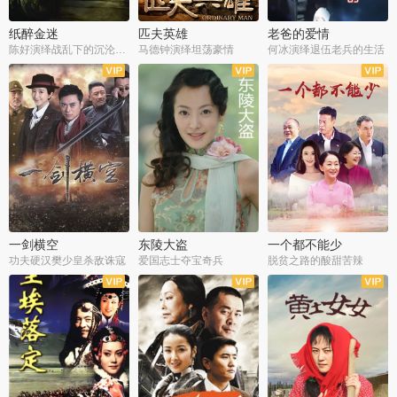
纸醉金迷
匹夫英雄
老爸的爱情
陈好演绎战乱下的沉沦人生
马德钟演绎坦荡豪情
何冰演绎退伍老兵的生活
全40集
全33集
全36集
一剑横空
东陵大盗
一个都不能少
功夫硬汉樊少皇杀敌诛寇
爱国志士夺宝奇兵
脱贫之路的酸甜苦辣
全25集
全50集
全23集