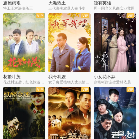
旗袍旗袍
天涯热土
独有英雄
特工王对决暗杀王
三代海南农垦人奋斗史
周一围弃艺从商实业救国
全34集
全50集
全51集
花繁叶茂
我哥我嫂
小女花不弃
花茂村逆袭，红色旅游出圈
女子痴爱植物人丈夫情定一生
张彬彬甜宠蜜爱林依晨
全42集
全35集
全32集