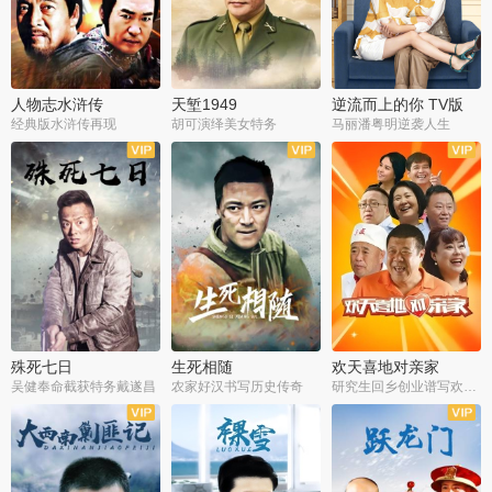
人物志水浒传
天堑1949
逆流而上的你 TV版
经典版水浒传再现
胡可演绎美女特务
马丽潘粤明逆袭人生
全34集
全21集
全35集
殊死七日
生死相随
欢天喜地对亲家
吴健奉命截获特务戴遂昌
农家好汉书写历史传奇
研究生回乡创业谱写欢乐爱情
全40集
全21集
全30集