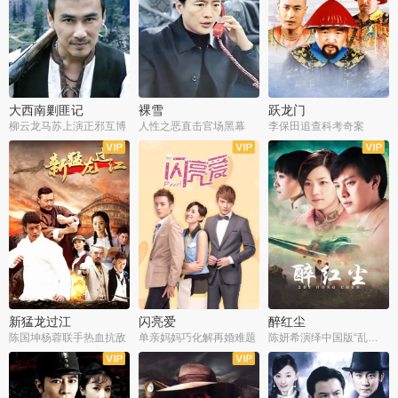
大西南剿匪记
裸雪
跃龙门
柳云龙马苏上演正邪互博
人性之恶直击官场黑幕
李保田追查科考奇案
全36集
全37集
全30集
新猛龙过江
闪亮爱
醉红尘
陈国坤杨蓉联手热血抗敌
单亲妈妈巧化解再婚难题
陈妍希演绎中国版“乱世佳人”
全30集
全30集
全30集