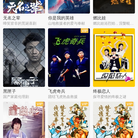
无名之辈
你是我的英雄
燃比娃
啼笑皆非的荒诞喜剧
山地救援者的爱与奉献
燃比娃浴烈焰，涅槃蜕变成人
黑匣子
飞虎奇兵
终极恋人
国产家庭伦理剧
团结飞虎热血救援
探寻爱情的终极之谜