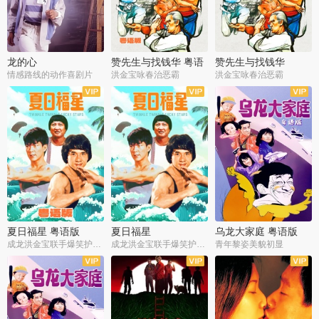
龙的心
赞先生与找钱华 粤语
赞先生与找钱华
版
情感路线的动作喜剧片
洪金宝咏春治恶霸
洪金宝咏春治恶霸
夏日福星 粤语版
夏日福星
乌龙大家庭 粤语版
成龙洪金宝联手爆笑护美女
成龙洪金宝联手爆笑护美女
青年黎姿美貌初显