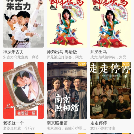
神探朱古力
师弟出马 粤语版
师弟出马
朱古力乌龙查案，疯婆子神助攻
师兄被迫打假赛，阿龙追查斗黑帮
成龙演武馆学徒，为兄搏命战黑道
老婆就一个
南京照相馆
走走停停
老婆真的就一个吗？
南京沦陷，百姓守护罪证底片
意想不到的转变