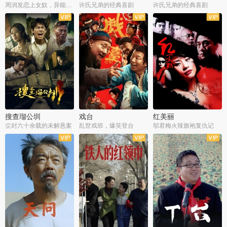
周润发恋上女奴，异能护体战邪派
许氏兄弟的经典喜剧
许氏兄弟的经典喜剧
搜查瑠公圳
戏台
红美丽
尘封六十余载的未解悬案
乱世戏班，爆笑登台
邬君梅火辣旗袍复仇记