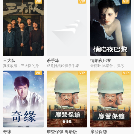
三大队
杀手壕
情陷夜巴黎
真实改编，三大队的身世浮沉
成龙挑战凶悍杀手壕
朱丽叶·比诺什，演尽失爱之痛
奇缘
摩登保镖 粤语版
摩登保镖