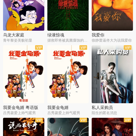
乌龙大家庭
绿液惊魂
我爱你
青年黎姿美貌初显
拯救即将被真菌腐蚀的世界
徐静蕾逼佟大为说我爱你
我要金龟婿 粤语版
我要金龟婿
私人采购员
吕秀菱爱上帅气暖男
吕秀菱爱上帅气暖男
陌生的匿名消息