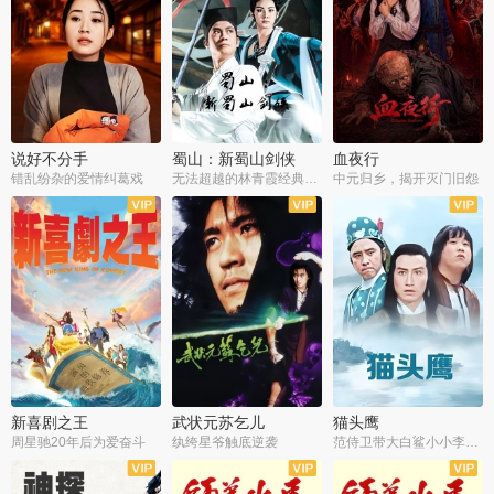
说好不分手
蜀山：新蜀山剑侠
血夜行
错乱纷杂的爱情纠葛戏
无法超越的林青霞经典角色
中元归乡，揭开灭门旧怨
新喜剧之王
武状元苏乞儿
猫头鹰
周星驰20年后为爱奋斗
纨绔星爷触底逆袭
范侍卫带大白鲨小小李破案寻妃