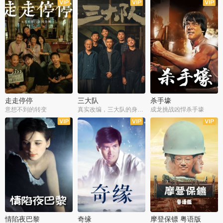
走走停停
三大队
杀手壕
意想不到的转变
真实改编，三大队的身世浮沉
成龙挑战凶悍杀手壕
情陷夜巴黎
奇缘
摩登保镖 粤语版