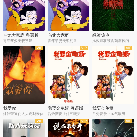
乌龙大家庭 粤语版
乌龙大家庭
绿液惊魂
青年黎姿美貌初显
青年黎姿美貌初显
拯救即将被真菌腐蚀的世界
我爱你
我要金龟婿 粤语版
我要金龟婿
徐静蕾逼佟大为说我爱你
吕秀菱爱上帅气暖男
吕秀菱爱上帅气暖男