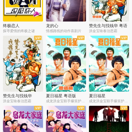
终极恋人
龙的心
赞先生与找钱华 粤语
版
探寻爱情的终极之谜
情感路线的动作喜剧片
洪金宝咏春治恶霸
赞先生与找钱华
夏日福星 粤语版
夏日福星
洪金宝咏春治恶霸
成龙洪金宝联手爆笑护美女
成龙洪金宝联手爆笑护美女