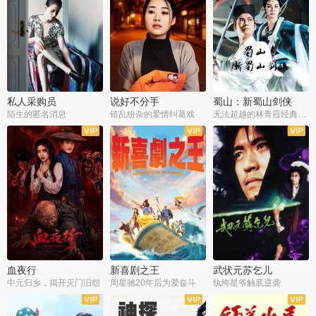
私人采购员
说好不分手
蜀山：新蜀山剑侠
陌生的匿名消息
错乱纷杂的爱情纠葛戏
无法超越的林青霞经典角色
血夜行
新喜剧之王
武状元苏乞儿
中元归乡，揭开灭门旧怨
周星驰20年后为爱奋斗
纨绔星爷触底逆袭