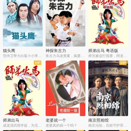
猫头鹰
神探朱古力
师弟出马 粤语版
范侍卫带大白鲨小小李破案寻妃
朱古力乌龙查案，疯婆子神助攻
师兄被迫打假赛，阿龙追查斗黑帮
师弟出马
老婆就一个
南京照相馆
成龙演武馆学徒，为兄搏命战黑道
老婆真的就一个吗？
南京沦陷，百姓守护罪证底片