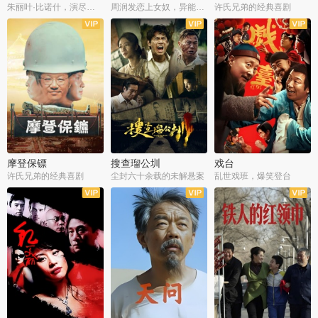
朱丽叶·比诺什，演尽失爱之痛
周润发恋上女奴，异能护体战邪派
许氏兄弟的经典喜剧
摩登保镖
搜查瑠公圳
戏台
许氏兄弟的经典喜剧
尘封六十余载的未解悬案
乱世戏班，爆笑登台