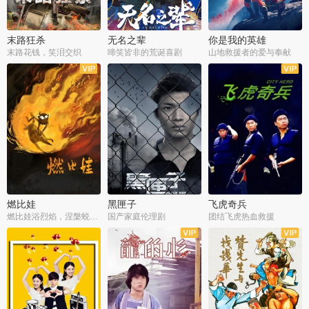
末路狂杀
无名之辈
你是我的英雄
末路花钱，笑泪交织
啼笑皆非的荒诞喜剧
山地救援者的爱与奉献
燃比娃
黑匣子
飞虎奇兵
燃比娃浴烈焰，涅槃蜕变成人
国产家庭伦理剧
团结飞虎热血救援