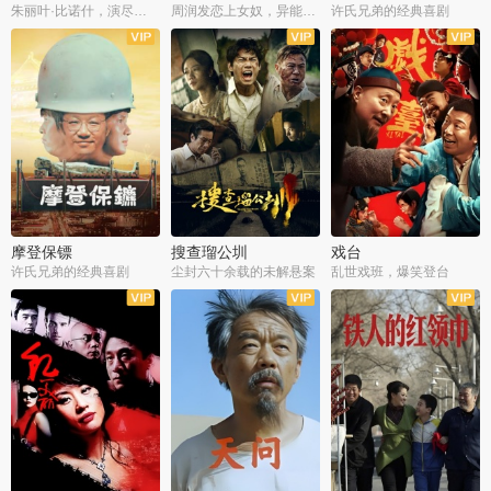
朱丽叶·比诺什，演尽失爱之痛
周润发恋上女奴，异能护体战邪派
许氏兄弟的经典喜剧
摩登保镖
搜查瑠公圳
戏台
许氏兄弟的经典喜剧
尘封六十余载的未解悬案
乱世戏班，爆笑登台