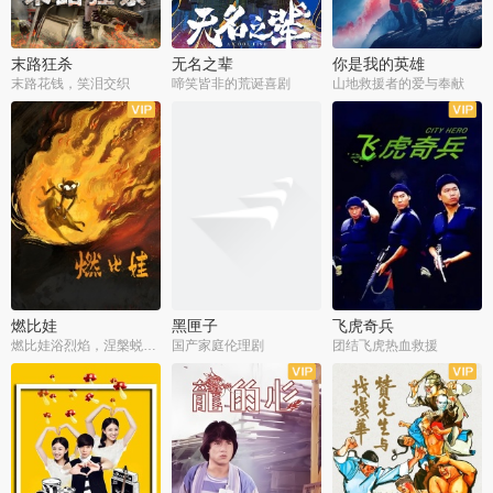
末路狂杀
无名之辈
你是我的英雄
末路花钱，笑泪交织
啼笑皆非的荒诞喜剧
山地救援者的爱与奉献
燃比娃
黑匣子
飞虎奇兵
燃比娃浴烈焰，涅槃蜕变成人
国产家庭伦理剧
团结飞虎热血救援