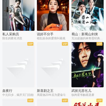
私人采购员
说好不分手
蜀山：新蜀山剑侠
陌生的匿名消息
错乱纷杂的爱情纠葛戏
无法超越的林青霞经典角色
血夜行
新喜剧之王
武状元苏乞儿
中元归乡，揭开灭门旧怨
周星驰20年后为爱奋斗
纨绔星爷触底逆袭