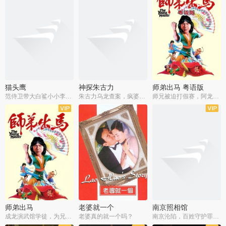
猫头鹰
神探朱古力
师弟出马 粤语版
范侍卫带大白鲨小小李破案寻妃
朱古力乌龙查案，疯婆子神助攻
师兄被迫打假赛，阿龙追查斗黑帮
师弟出马
老婆就一个
南京照相馆
成龙演武馆学徒，为兄搏命战黑道
老婆真的就一个吗？
南京沦陷，百姓守护罪证底片