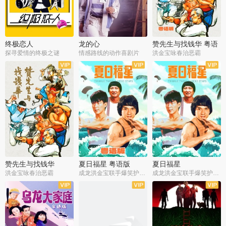
终极恋人
龙的心
赞先生与找钱华 粤语
版
探寻爱情的终极之谜
情感路线的动作喜剧片
洪金宝咏春治恶霸
赞先生与找钱华
夏日福星 粤语版
夏日福星
洪金宝咏春治恶霸
成龙洪金宝联手爆笑护美女
成龙洪金宝联手爆笑护美女