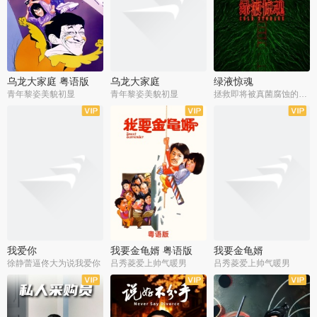
乌龙大家庭 粤语版
乌龙大家庭
绿液惊魂
青年黎姿美貌初显
青年黎姿美貌初显
拯救即将被真菌腐蚀的世界
我爱你
我要金龟婿 粤语版
我要金龟婿
徐静蕾逼佟大为说我爱你
吕秀菱爱上帅气暖男
吕秀菱爱上帅气暖男