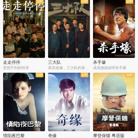
走走停停
三大队
杀手壕
意想不到的转变
真实改编，三大队的身世浮沉
成龙挑战凶悍杀手壕
情陷夜巴黎
奇缘
摩登保镖 粤语版