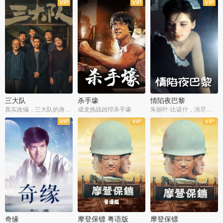
三大队
杀手壕
情陷夜巴黎
真实改编，三大队的身世浮沉
成龙挑战凶悍杀手壕
朱丽叶·比诺什，演尽失爱之痛
奇缘
摩登保镖 粤语版
摩登保镖