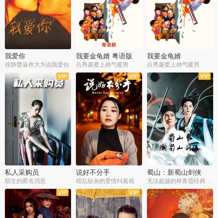
我爱你
我要金龟婿 粤语版
我要金龟婿
徐静蕾逼佟大为说我爱你
吕秀菱爱上帅气暖男
吕秀菱爱上帅气暖男
私人采购员
说好不分手
蜀山：新蜀山剑侠
陌生的匿名消息
错乱纷杂的爱情纠葛戏
无法超越的林青霞经典角色