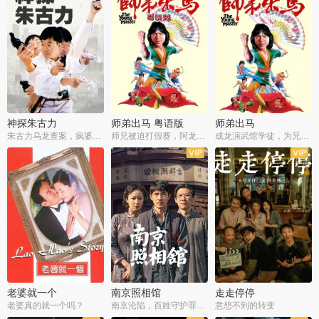
神探朱古力
师弟出马 粤语版
师弟出马
朱古力乌龙查案，疯婆子神助攻
师兄被迫打假赛，阿龙追查斗黑帮
成龙演武馆学徒，为兄搏命战黑道
老婆就一个
南京照相馆
走走停停
老婆真的就一个吗？
南京沦陷，百姓守护罪证底片
意想不到的转变