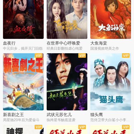
血夜行
在世界中心呼唤爱
大鱼海棠
中元归乡，揭开灭门旧怨
经典日影翻拍虐心纯爱
国漫视效绝美之作
新喜剧之王
武状元苏乞儿
猫头鹰
周星驰20年后为爱奋斗
纨绔星爷触底逆袭
范侍卫带大白鲨小小李破案寻妃