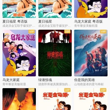
夏日福星 粤语版
夏日福星
乌龙大家庭 粤语版
成龙洪金宝联手爆笑护美女
成龙洪金宝联手爆笑护美女
青年黎姿美貌初显
乌龙大家庭
绿液惊魂
你是我的英雄
青年黎姿美貌初显
拯救即将被真菌腐蚀的世界
山地救援者的爱与奉献