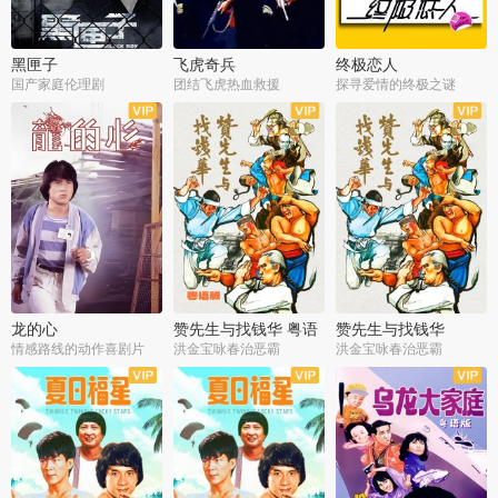
黑匣子
飞虎奇兵
终极恋人
国产家庭伦理剧
团结飞虎热血救援
探寻爱情的终极之谜
龙的心
赞先生与找钱华 粤语
赞先生与找钱华
版
情感路线的动作喜剧片
洪金宝咏春治恶霸
洪金宝咏春治恶霸