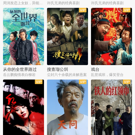
周润发恋上女奴，异能护体战邪派
许氏兄弟的经典喜剧
许氏兄弟的经典喜剧
从你的全世界路过
搜查瑠公圳
戏台
岳云鹏痴情表白柳岩
尘封六十余载的未解悬案
乱世戏班，爆笑登台