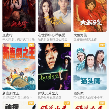
血夜行
在世界中心呼唤爱
大鱼海棠
中元归乡，揭开灭门旧怨
经典日影翻拍虐心纯爱
国漫视效绝美之作
新喜剧之王
武状元苏乞儿
猫头鹰
周星驰20年后为爱奋斗
纨绔星爷触底逆袭
范侍卫带大白鲨小小李破案寻妃