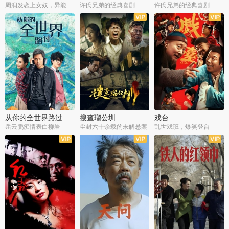
周润发恋上女奴，异能护体战邪派
许氏兄弟的经典喜剧
许氏兄弟的经典喜剧
从你的全世界路过
搜查瑠公圳
戏台
岳云鹏痴情表白柳岩
尘封六十余载的未解悬案
乱世戏班，爆笑登台