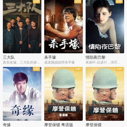
三大队
杀手壕
情陷夜巴黎
真实改编，三大队的身世浮沉
成龙挑战凶悍杀手壕
朱丽叶·比诺什，演尽失爱之痛
奇缘
摩登保镖 粤语版
摩登保镖