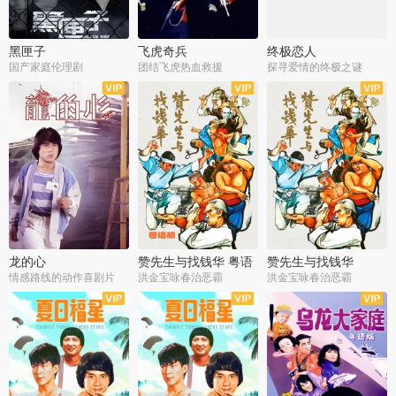
黑匣子
飞虎奇兵
终极恋人
国产家庭伦理剧
团结飞虎热血救援
探寻爱情的终极之谜
龙的心
赞先生与找钱华 粤语
赞先生与找钱华
版
情感路线的动作喜剧片
洪金宝咏春治恶霸
洪金宝咏春治恶霸