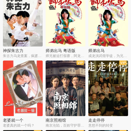
神探朱古力
师弟出马 粤语版
师弟出马
朱古力乌龙查案，疯婆子神助攻
师兄被迫打假赛，阿龙追查斗黑帮
成龙演武馆学徒，为兄搏命战黑道
老婆就一个
南京照相馆
走走停停
老婆真的就一个吗？
南京沦陷，百姓守护罪证底片
意想不到的转变