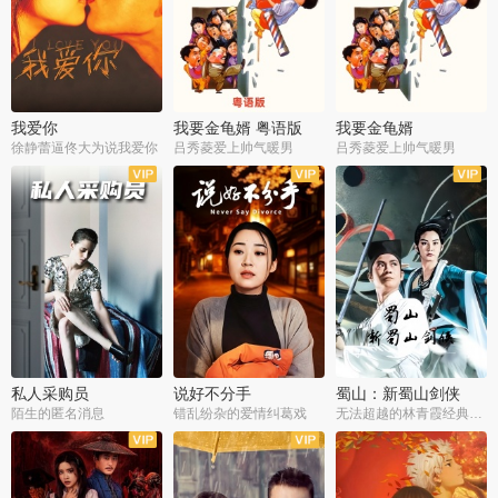
我爱你
我要金龟婿 粤语版
我要金龟婿
徐静蕾逼佟大为说我爱你
吕秀菱爱上帅气暖男
吕秀菱爱上帅气暖男
私人采购员
说好不分手
蜀山：新蜀山剑侠
陌生的匿名消息
错乱纷杂的爱情纠葛戏
无法超越的林青霞经典角色