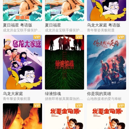
夏日福星 粤语版
夏日福星
乌龙大家庭 粤语版
成龙洪金宝联手爆笑护美女
成龙洪金宝联手爆笑护美女
青年黎姿美貌初显
乌龙大家庭
绿液惊魂
你是我的英雄
青年黎姿美貌初显
拯救即将被真菌腐蚀的世界
山地救援者的爱与奉献