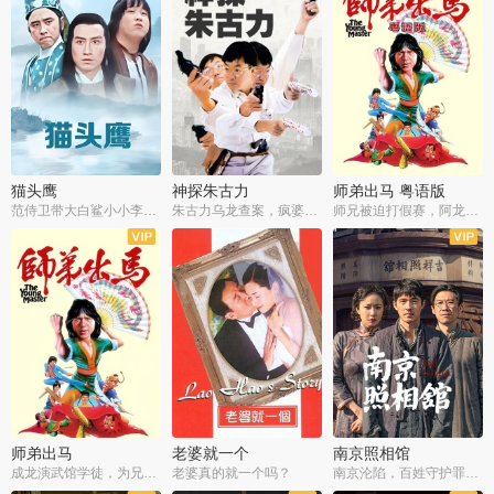
猫头鹰
神探朱古力
师弟出马 粤语版
范侍卫带大白鲨小小李破案寻妃
朱古力乌龙查案，疯婆子神助攻
师兄被迫打假赛，阿龙追查斗黑帮
师弟出马
老婆就一个
南京照相馆
成龙演武馆学徒，为兄搏命战黑道
老婆真的就一个吗？
南京沦陷，百姓守护罪证底片