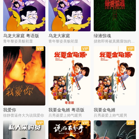
乌龙大家庭 粤语版
乌龙大家庭
绿液惊魂
青年黎姿美貌初显
青年黎姿美貌初显
拯救即将被真菌腐蚀的世界
我爱你
我要金龟婿 粤语版
我要金龟婿
徐静蕾逼佟大为说我爱你
吕秀菱爱上帅气暖男
吕秀菱爱上帅气暖男