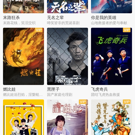
末路狂杀
无名之辈
你是我的英雄
末路花钱，笑泪交织
啼笑皆非的荒诞喜剧
山地救援者的爱与奉献
燃比娃
黑匣子
飞虎奇兵
燃比娃浴烈焰，涅槃蜕变成人
国产家庭伦理剧
团结飞虎热血救援