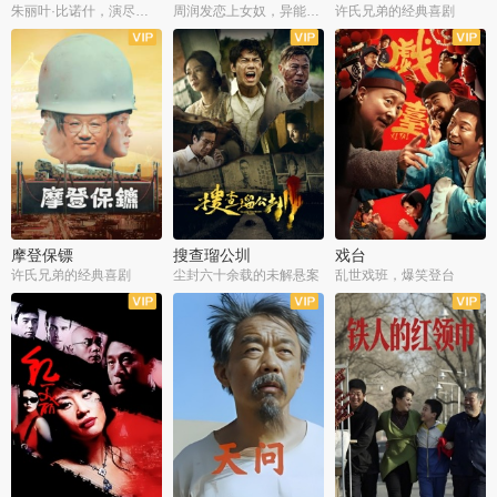
朱丽叶·比诺什，演尽失爱之痛
周润发恋上女奴，异能护体战邪派
许氏兄弟的经典喜剧
摩登保镖
搜查瑠公圳
戏台
许氏兄弟的经典喜剧
尘封六十余载的未解悬案
乱世戏班，爆笑登台