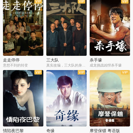
走走停停
三大队
杀手壕
意想不到的转变
真实改编，三大队的身世浮沉
成龙挑战凶悍杀手壕
情陷夜巴黎
奇缘
摩登保镖 粤语版