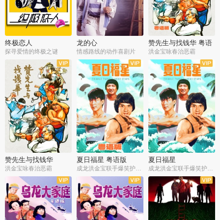
终极恋人
龙的心
赞先生与找钱华 粤语
版
探寻爱情的终极之谜
情感路线的动作喜剧片
洪金宝咏春治恶霸
赞先生与找钱华
夏日福星 粤语版
夏日福星
洪金宝咏春治恶霸
成龙洪金宝联手爆笑护美女
成龙洪金宝联手爆笑护美女