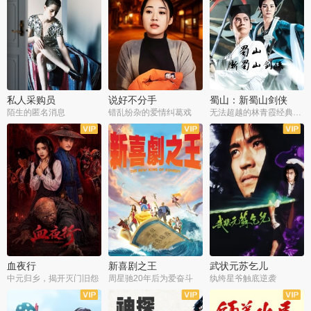
私人采购员
说好不分手
蜀山：新蜀山剑侠
陌生的匿名消息
错乱纷杂的爱情纠葛戏
无法超越的林青霞经典角色
血夜行
新喜剧之王
武状元苏乞儿
中元归乡，揭开灭门旧怨
周星驰20年后为爱奋斗
纨绔星爷触底逆袭