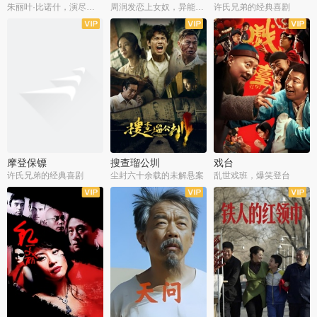
朱丽叶·比诺什，演尽失爱之痛
周润发恋上女奴，异能护体战邪派
许氏兄弟的经典喜剧
摩登保镖
搜查瑠公圳
戏台
许氏兄弟的经典喜剧
尘封六十余载的未解悬案
乱世戏班，爆笑登台