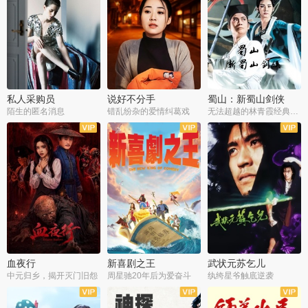
私人采购员
说好不分手
蜀山：新蜀山剑侠
陌生的匿名消息
错乱纷杂的爱情纠葛戏
无法超越的林青霞经典角色
血夜行
新喜剧之王
武状元苏乞儿
中元归乡，揭开灭门旧怨
周星驰20年后为爱奋斗
纨绔星爷触底逆袭