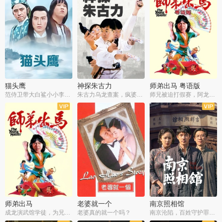
猫头鹰
神探朱古力
师弟出马 粤语版
范侍卫带大白鲨小小李破案寻妃
朱古力乌龙查案，疯婆子神助攻
师兄被迫打假赛，阿龙追查斗黑帮
师弟出马
老婆就一个
南京照相馆
成龙演武馆学徒，为兄搏命战黑道
老婆真的就一个吗？
南京沦陷，百姓守护罪证底片