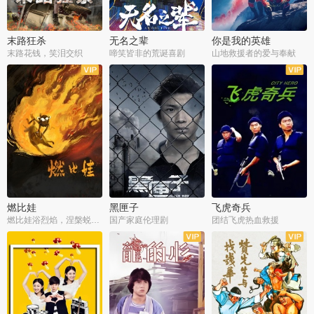
末路狂杀
无名之辈
你是我的英雄
末路花钱，笑泪交织
啼笑皆非的荒诞喜剧
山地救援者的爱与奉献
燃比娃
黑匣子
飞虎奇兵
燃比娃浴烈焰，涅槃蜕变成人
国产家庭伦理剧
团结飞虎热血救援