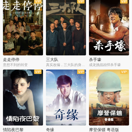
走走停停
三大队
杀手壕
意想不到的转变
真实改编，三大队的身世浮沉
成龙挑战凶悍杀手壕
情陷夜巴黎
奇缘
摩登保镖 粤语版