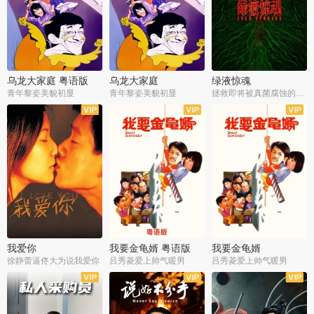
乌龙大家庭 粤语版
乌龙大家庭
绿液惊魂
青年黎姿美貌初显
青年黎姿美貌初显
拯救即将被真菌腐蚀的世界
我爱你
我要金龟婿 粤语版
我要金龟婿
徐静蕾逼佟大为说我爱你
吕秀菱爱上帅气暖男
吕秀菱爱上帅气暖男