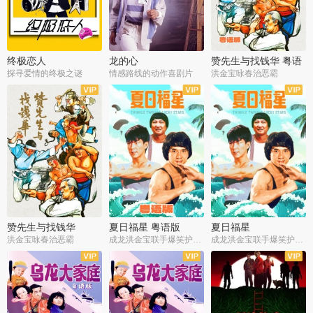
终极恋人
龙的心
赞先生与找钱华 粤语
版
探寻爱情的终极之谜
情感路线的动作喜剧片
洪金宝咏春治恶霸
赞先生与找钱华
夏日福星 粤语版
夏日福星
洪金宝咏春治恶霸
成龙洪金宝联手爆笑护美女
成龙洪金宝联手爆笑护美女