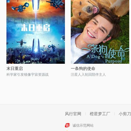
末日重启
一条狗的使命
科学家引发镜像宇宙资源战
汪星人入轮回陪伴主人
风行官网
橙星梦工厂
小剪刀
诚信示范网站