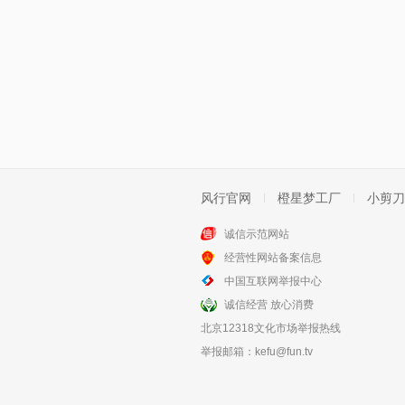
风行官网
橙星梦工厂
小剪刀
诚信示范网站
经营性网站备案信息
中国互联网举报中心
诚信经营 放心消费
北京12318文化市场举报热线
举报邮箱：
kefu@fun.tv