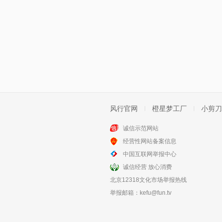
风行官网
橙星梦工厂
小剪刀
诚信示范网站
经营性网站备案信息
中国互联网举报中心
诚信经营 放心消费
北京12318文化市场举报热线
举报邮箱：
kefu@fun.tv