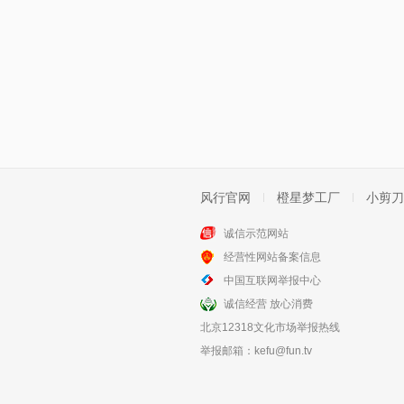
风行官网
橙星梦工厂
小剪刀
诚信示范网站
经营性网站备案信息
中国互联网举报中心
诚信经营 放心消费
北京12318文化市场举报热线
举报邮箱：
kefu@fun.tv