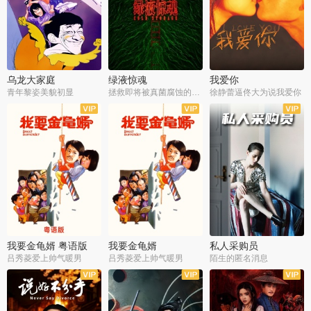
乌龙大家庭
绿液惊魂
我爱你
青年黎姿美貌初显
拯救即将被真菌腐蚀的世界
徐静蕾逼佟大为说我爱你
我要金龟婿 粤语版
我要金龟婿
私人采购员
吕秀菱爱上帅气暖男
吕秀菱爱上帅气暖男
陌生的匿名消息