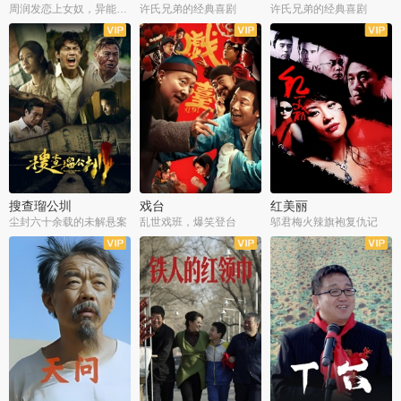
周润发恋上女奴，异能护体战邪派
许氏兄弟的经典喜剧
许氏兄弟的经典喜剧
搜查瑠公圳
戏台
红美丽
尘封六十余载的未解悬案
乱世戏班，爆笑登台
邬君梅火辣旗袍复仇记