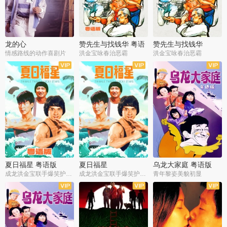
龙的心
赞先生与找钱华 粤语
赞先生与找钱华
版
情感路线的动作喜剧片
洪金宝咏春治恶霸
洪金宝咏春治恶霸
夏日福星 粤语版
夏日福星
乌龙大家庭 粤语版
成龙洪金宝联手爆笑护美女
成龙洪金宝联手爆笑护美女
青年黎姿美貌初显