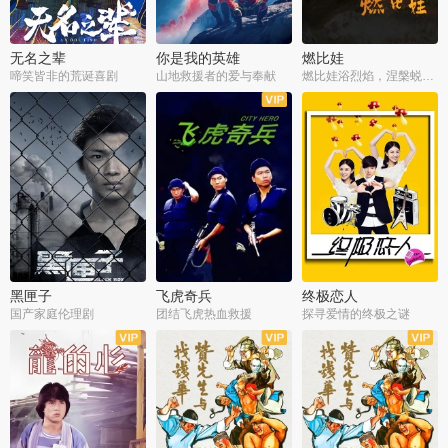
无名之辈
你是我的英雄
燃比娃
啼笑皆非的荒诞喜剧
山地救援者的爱与奉献
燃比娃浴烈焰，涅槃蜕变成人
黑匣子
飞虎奇兵
终极恋人
国产家庭伦理剧
团结飞虎热血救援
探寻爱情的终极之谜