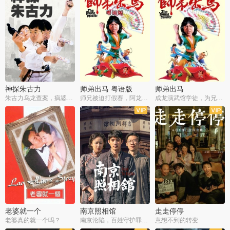
神探朱古力
师弟出马 粤语版
师弟出马
朱古力乌龙查案，疯婆子神助攻
师兄被迫打假赛，阿龙追查斗黑帮
成龙演武馆学徒，为兄搏命战黑道
老婆就一个
南京照相馆
走走停停
老婆真的就一个吗？
南京沦陷，百姓守护罪证底片
意想不到的转变