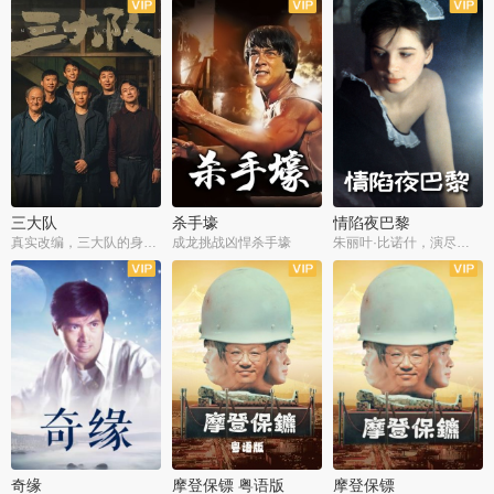
三大队
杀手壕
情陷夜巴黎
真实改编，三大队的身世浮沉
成龙挑战凶悍杀手壕
朱丽叶·比诺什，演尽失爱之痛
奇缘
摩登保镖 粤语版
摩登保镖