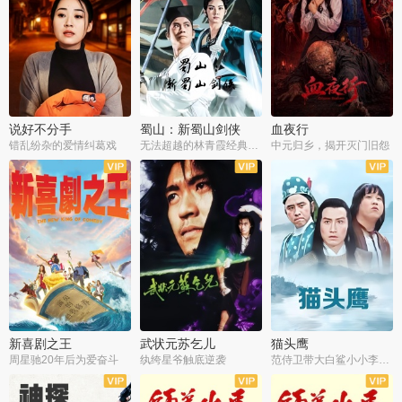
说好不分手
蜀山：新蜀山剑侠
血夜行
错乱纷杂的爱情纠葛戏
无法超越的林青霞经典角色
中元归乡，揭开灭门旧怨
新喜剧之王
武状元苏乞儿
猫头鹰
周星驰20年后为爱奋斗
纨绔星爷触底逆袭
范侍卫带大白鲨小小李破案寻妃