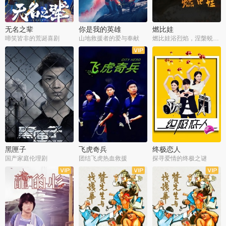
无名之辈
你是我的英雄
燃比娃
啼笑皆非的荒诞喜剧
山地救援者的爱与奉献
燃比娃浴烈焰，涅槃蜕变成人
黑匣子
飞虎奇兵
终极恋人
国产家庭伦理剧
团结飞虎热血救援
探寻爱情的终极之谜