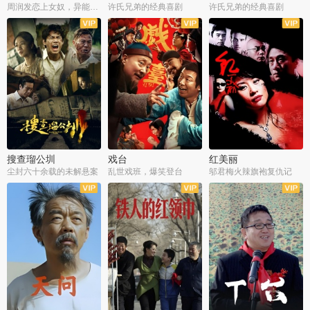
周润发恋上女奴，异能护体战邪派
许氏兄弟的经典喜剧
许氏兄弟的经典喜剧
搜查瑠公圳
戏台
红美丽
尘封六十余载的未解悬案
乱世戏班，爆笑登台
邬君梅火辣旗袍复仇记