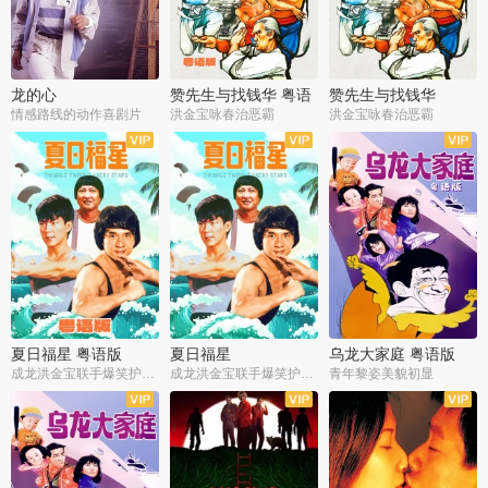
龙的心
赞先生与找钱华 粤语
赞先生与找钱华
版
情感路线的动作喜剧片
洪金宝咏春治恶霸
洪金宝咏春治恶霸
夏日福星 粤语版
夏日福星
乌龙大家庭 粤语版
成龙洪金宝联手爆笑护美女
成龙洪金宝联手爆笑护美女
青年黎姿美貌初显