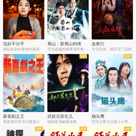
说好不分手
蜀山：新蜀山剑侠
血夜行
错乱纷杂的爱情纠葛戏
无法超越的林青霞经典角色
中元归乡，揭开灭门旧怨
新喜剧之王
武状元苏乞儿
猫头鹰
周星驰20年后为爱奋斗
纨绔星爷触底逆袭
范侍卫带大白鲨小小李破案寻妃