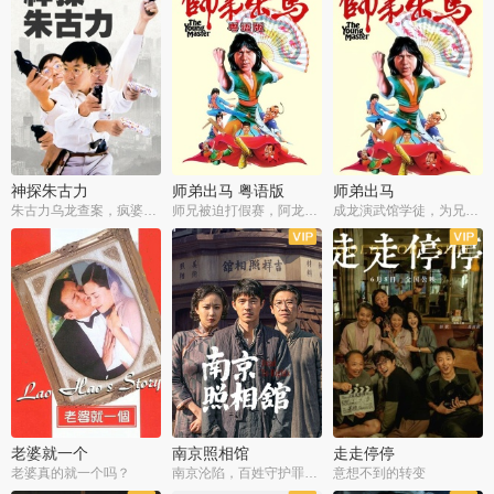
神探朱古力
师弟出马 粤语版
师弟出马
朱古力乌龙查案，疯婆子神助攻
师兄被迫打假赛，阿龙追查斗黑帮
成龙演武馆学徒，为兄搏命战黑道
老婆就一个
南京照相馆
走走停停
老婆真的就一个吗？
南京沦陷，百姓守护罪证底片
意想不到的转变