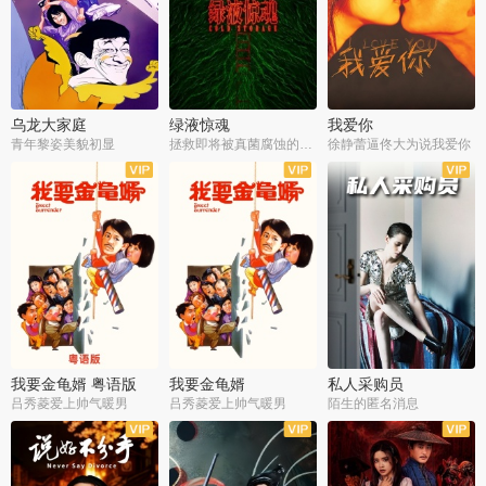
乌龙大家庭
绿液惊魂
我爱你
青年黎姿美貌初显
拯救即将被真菌腐蚀的世界
徐静蕾逼佟大为说我爱你
我要金龟婿 粤语版
我要金龟婿
私人采购员
吕秀菱爱上帅气暖男
吕秀菱爱上帅气暖男
陌生的匿名消息