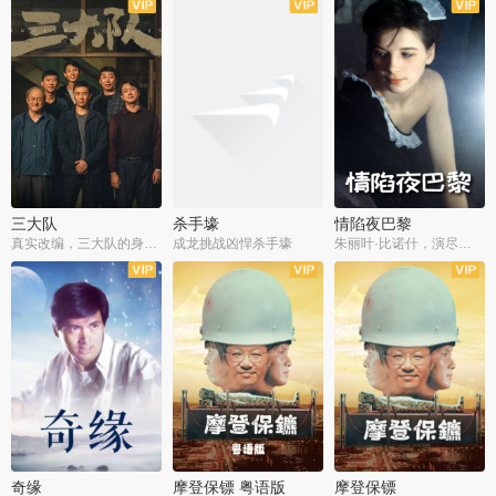
三大队
杀手壕
情陷夜巴黎
真实改编，三大队的身世浮沉
成龙挑战凶悍杀手壕
朱丽叶·比诺什，演尽失爱之痛
奇缘
摩登保镖 粤语版
摩登保镖