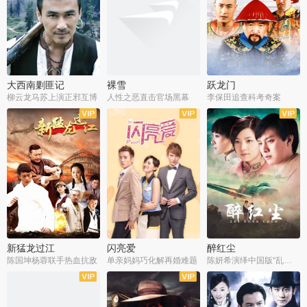
大西南剿匪记
裸雪
跃龙门
柳云龙马苏上演正邪互博
人性之恶直击官场黑幕
李保田追查科考奇案
全36集
全37集
全30集
新猛龙过江
闪亮爱
醉红尘
陈国坤杨蓉联手热血抗敌
单亲妈妈巧化解再婚难题
陈妍希演绎中国版“乱世佳人”
全30集
全30集
全30集