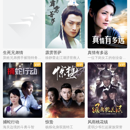
生死兄弟情
霹雳菩萨
真情有多远
异姓兄弟携手摧毁特务阴谋
徐静蕾走江湖济世救人
一位下岗女工的创业奋斗史
全22集
全39集
全36集
捕蛇行动
惊蛰
风雨桃花镇
海关边境的斗勇斗智
杨烁化身双面特工
柔弱少爷扛起家族荣誉