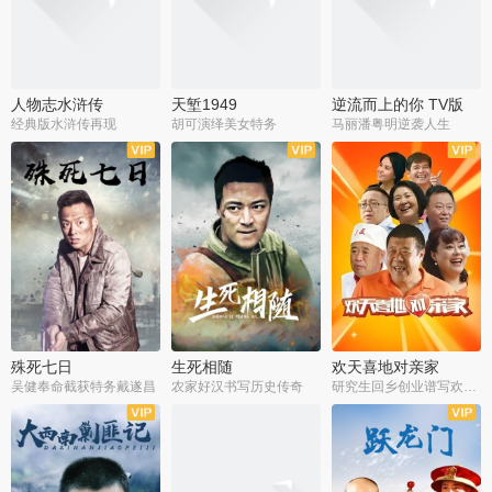
人物志水浒传
天堑1949
逆流而上的你 TV版
经典版水浒传再现
胡可演绎美女特务
马丽潘粤明逆袭人生
全34集
全21集
全35集
殊死七日
生死相随
欢天喜地对亲家
吴健奉命截获特务戴遂昌
农家好汉书写历史传奇
研究生回乡创业谱写欢乐爱情
全40集
全21集
全30集