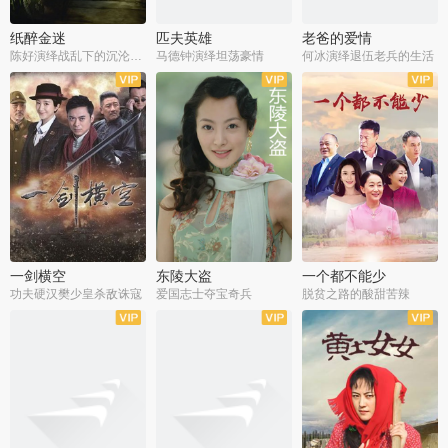
纸醉金迷
匹夫英雄
老爸的爱情
陈好演绎战乱下的沉沦人生
马德钟演绎坦荡豪情
何冰演绎退伍老兵的生活
全40集
全33集
全36集
一剑横空
东陵大盗
一个都不能少
功夫硬汉樊少皇杀敌诛寇
爱国志士夺宝奇兵
脱贫之路的酸甜苦辣
全25集
全50集
全23集