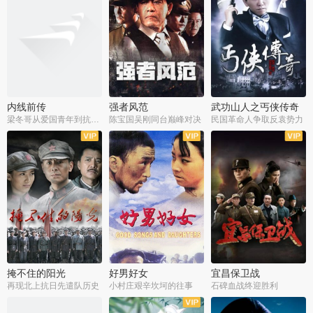
内线前传
强者风范
武功山人之丐侠传奇
梁冬哥从爱国青年到抗战精英
陈宝国吴刚同台巅峰对决
民国革命人争取反袁势力
全38集
全9集
全35集
掩不住的阳光
好男好女
宜昌保卫战
再现北上抗日先遣队历史
小村庄艰辛坎坷的往事
石碑血战终迎胜利
全37集
全40集
全25集