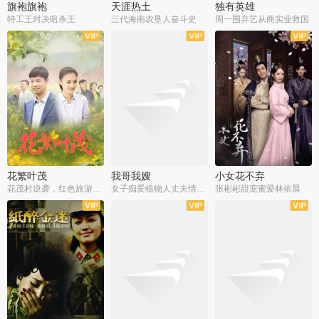
旗袍旗袍
天涯热土
独有英雄
特工王对决暗杀王
三代海南农垦人奋斗史
周一围弃艺从商实业救国
全34集
全50集
全51集
花繁叶茂
我哥我嫂
小女花不弃
花茂村逆袭，红色旅游出圈
女子痴爱植物人丈夫情定一生
张彬彬甜宠蜜爱林依晨
全42集
全35集
全32集