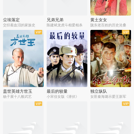
尘埃落定
兄弟兄弟
黄土女女
交织着血泪的家族史
陈建斌龙虎斗相爱相杀
陇东老百姓的历史沧桑
全36集
全28集
全44集
盖世英雄方世玉
最后的较量
独立纵队
杨子展十八般武艺
小宋佳女版《潜伏》
女匪秦海璐示爱王新军
全40集
全30集
全43集