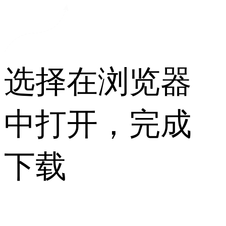
选择在浏览器
中打开，完成
下载