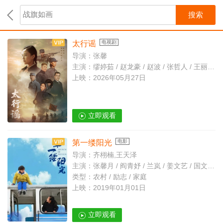
搜索
太行谣
电视剧
导演：张馨
主演：缪婷茹 / 赵龙豪 / 赵波 / 张哲人 / 王丽云 / 陈思同
上映：2026年05月27日
立即观看
第一缕阳光
电影
导演：齐栩楠,王天泽
主演：张馨月 / 阎青妤 / 兰岚 / 姜文艺 / 国文学 / 韩三明 / 陈友旺 / 路皓杰 / 张祎伊 / 徐攀
类型：农村 / 励志 / 家庭
上映：2019年01月01日
立即观看