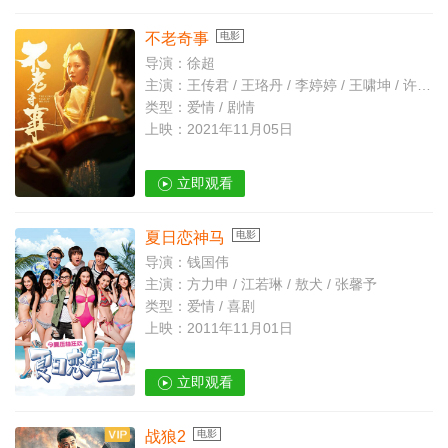
不老奇事
电影
导演：徐超
主演：王传君 / 王珞丹 / 李婷婷 / 王啸坤 / 许伟豪 / 舒耀瑄 / 谭建昌 / 孙华颖 / 李美思 / 张馨元 / 马梓涵 / 孔令西 / 薛媛媛 / 张平雨 / 朱耕佑
类型：爱情 / 剧情
上映：2021年11月05日
立即观看
夏日恋神马
电影
导演：钱国伟
主演：方力申 / 江若琳 / 敖犬 / 张馨予
类型：爱情 / 喜剧
上映：2011年11月01日
立即观看
战狼2
电影